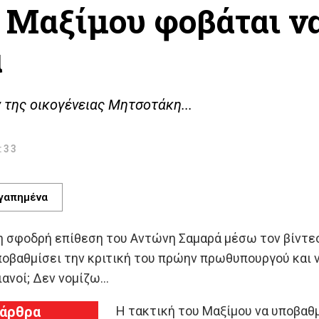
ο Μαξίμου φοβάται ν
ά
 της οικογένειας Μητσοτάκη...
9:33
γαπημένα
 σφοδρή επίθεση του Αντώνη Σαμαρά μέσω τον βίντεο
ποβαθμίσει την κριτική του πρώην πρωθυπουργού και να
ιανοί; Δεν νομίζω…
 άρθρα
Η τακτική του Μαξίμου να υποβαθ