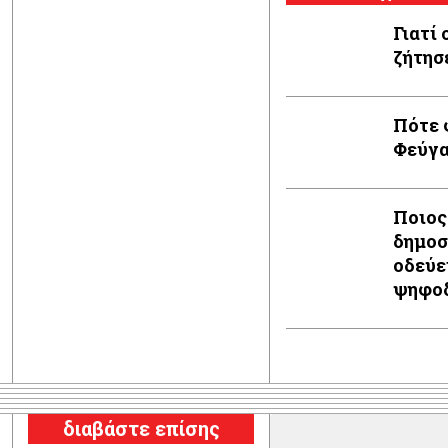
Γιατί
ζήτησ
Πότε 
Φεύγα
Ποιος
δημοσ
οδεύε
ψηφοδ
διαβάστε επίσης