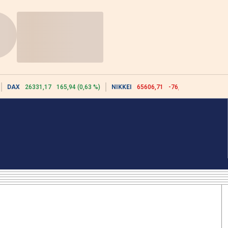
DAX
26331,17
165,94 (0,63 %)
NIKKEI
65606,71
-76,55 (-0,12 %)