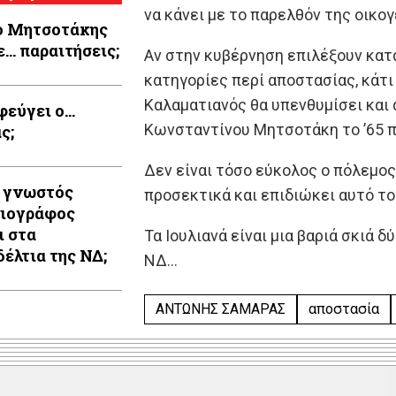
να κάνει με το παρελθόν της οικο
 ο Μητσοτάκης
ε… παραιτήσεις;
Αν στην κυβέρνηση επιλέξουν κατ
κατηγορίες περί αποστασίας, κάτι
Καλαματιανός θα υπενθυμίσει και 
φεύγει ο…
Κωνσταντίνου Μητσοτάκη το ’65 π
ς;
Δεν είναι τόσο εύκολος ο πόλεμος 
 γνωστός
προσεκτικά και επιδιώκει αυτό το
ιογράφος
ι στα
Τα Ιουλιανά είναι μια βαριά σκιά 
έλτια της ΝΔ;
ΝΔ…
ΑΝΤΩΝΗΣ ΣΑΜΑΡΑΣ
αποστασία