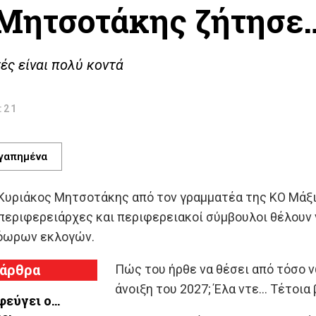
ο Μητσοτάκης ζήτησε…
ές είναι πολύ κοντά
7:21
γαπημένα
 Κυριάκος Μητσοτάκης από τον γραμματέα της ΚΟ Μάξ
περιφερειάρχες και περιφερειακοί σύμβουλοι θέλουν ν
ρόωρων εκλογών.
 άρθρα
Πώς του ήρθε να θέσει από τόσο ν
άνοιξη του 2027; Έλα ντε… Τέτοια 
φεύγει ο…