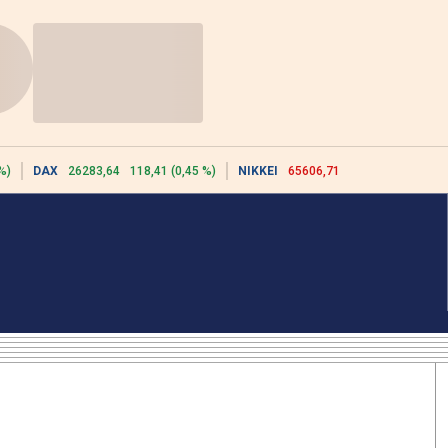
%)
DAX
26283,64
118,41 (0,45 %)
NIKKEI
65606,71
-76,55 (-0,12 %)