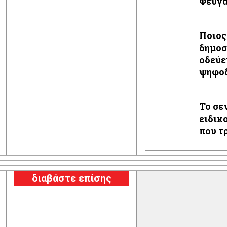
Φεύγα
Ποιος
δημοσ
οδεύε
ψηφοδ
Το σε
ειδικ
που τ
διαβάστε επίσης