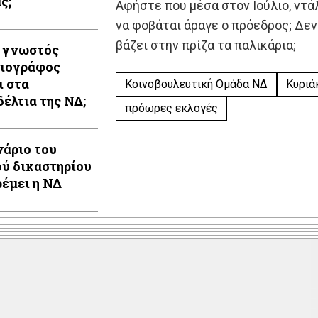
ς;
Αφήστε που μέσα στον Ιούλιο, ντά
να φοβάται άραγε ο πρόεδρος; Δεν 
βάζει στην πρίζα τα παλικάρια;
 γνωστός
ιογράφος
ι στα
Κοινοβουλευτική Ομάδα ΝΔ
Κυριά
έλτια της ΝΔ;
πρόωρες εκλογές
νάριο του
ού δικαστηρίου
ρέμει η ΝΔ