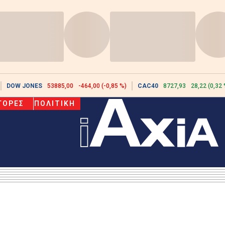
DOW JONES
53885,00
-464,00 (-0,85 %)
CAC40
8727,93
28,22 (0,32 
ΓΟΡΕΣ
ΠΟΛΙΤΙΚΗ