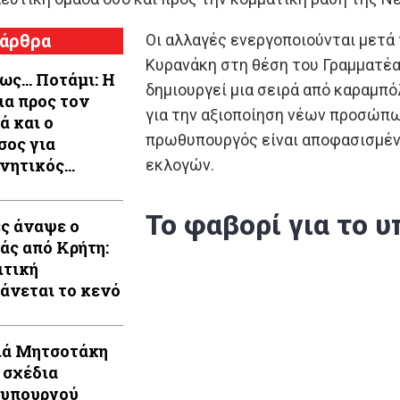
 άρθρα
Οι αλλαγές ενεργοποιούνται μετά
Κυρανάκη στη θέση του Γραμματέα
ως… Ποτάμι: Η
δημιουργεί μια σειρά από καραμπό
ια προς τον
για την αξιοποίηση νέων προσώπω
ά και ο
πρωθυπουργός είναι αποφασισμένο
σος για
νητικός
εκλογών.
όσωπος
Το φαβορί για το
ς άναψε ο
άς από Κρήτη:
ιτική
άνεται το κενό
ά Μητσοτάκη
α σχέδια
υπουργού