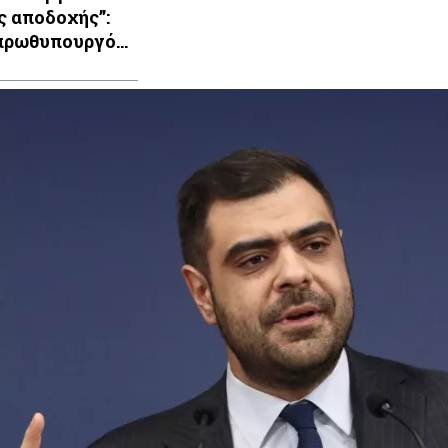
ς αποδοχής”:
πρωθυπουργό
λέγει ο λαός,
α παρασκήνια»