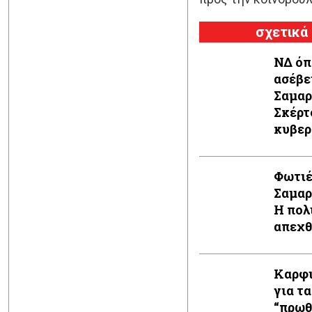
σχετικά
ΝΔ όπ
ασέβε
Σαμαρ
Σκέρτ
κυβερ
εκπρ
Φωτιέ
Σαμαρ
Η πολ
απεχθ
Καρφι
για τ
“πρωθ