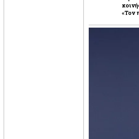
κοινή
«Τον 
τον εκ
όχι τ