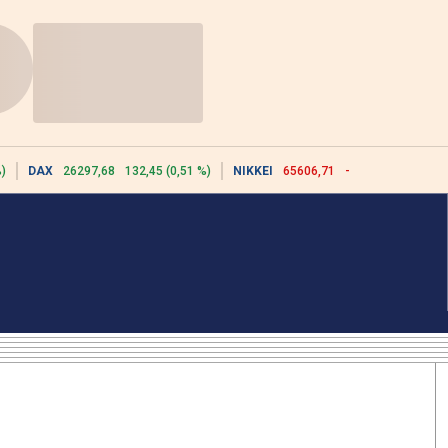
)
DAX
26297,68
132,45 (0,51 %)
NIKKEI
65606,71
-76,55 (-0,12 %)