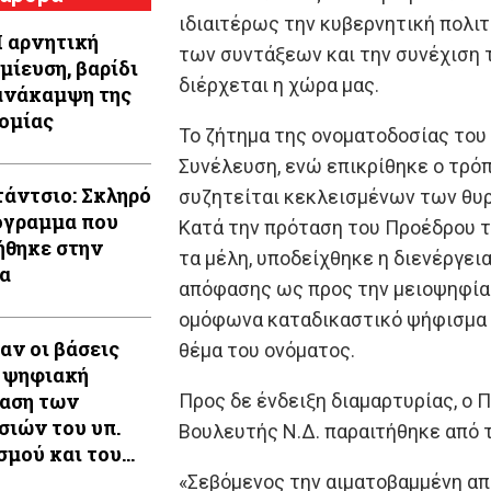
ιδιαιτέρως την κυβερνητική πολι
Η αρνητική
των συντάξεων και την συνέχιση 
μίευση, βαρίδι
διέρχεται η χώρα μας.
ανάκαμψη της
ομίας
Το ζήτημα της ονοματοδοσίας του
Συνέλευση, ενώ επικρίθηκε ο τρόπ
άντσιο: Σκληρό
συζητείται κεκλεισμένων των θυρ
όγραμμα που
Κατά την πρόταση του Προέδρου τ
ήθηκε στην
τα μέλη, υποδείχθηκε η διενέργει
α
απόφασης ως προς την μειοψηφία 
ομόφωνα καταδικαστικό ψήφισμα γ
αν οι βάσεις
θέμα του ονόματος.
η ψηφιακή
αση των
Προς δε ένδειξη διαμαρτυρίας, ο 
σιών του υπ.
Βουλευτής Ν.Δ. παραιτήθηκε από 
σμού και του
«Σεβόμενος την αιματοβαμμένη από