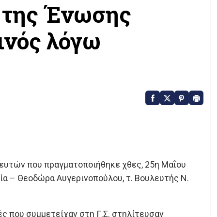
 της Ένωσης
ινός λόγω
υτών που πραγματοποιήθηκε χθες, 25η Μαΐου
ία – Θεοδώρα Αυγερινοπούλου, τ. Βουλευτής Ν.
ς που συμμετείχαν στη Γ.Σ. στηλίτευσαν