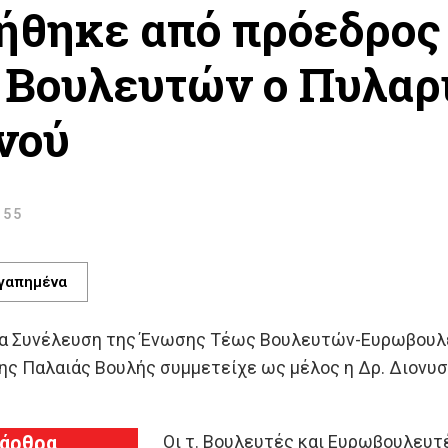
ήθηκε από πρόεδρος
Βουλευτών ο Πυλαρ
νού
:55
γαπημένα
ια Συνέλευση της Ένωσης Τέως Βουλευτών-Ευρωβουλε
ης Παλαιάς Βουλής συμμετείχε ως μέλος η Δρ. Διονυσ
 άρθρα
Οι τ. Βουλευτές και Ευρωβουλευτέ