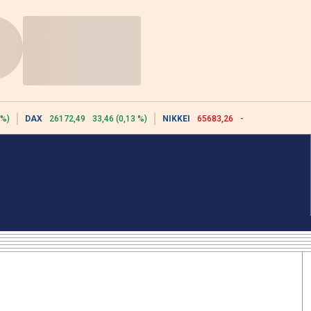
 %)
DAX
26172,49
33,46 (0,13 %)
NIKKEI
65683,26
-617,18 (-0,93 %)