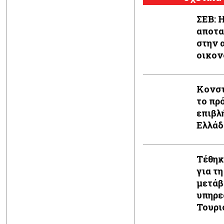
ΣΕΒ: 
αποτα
στην 
οικον
Κονστ
το πρ
επιβλ
Ελλάδ
Τέθηκ
για τ
μετάβ
υπηρε
Τουρι
ΕΟΤ