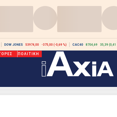
DOW JONES
53974,00
-375,00 (-0,69 %)
CAC40
8704,69
35,39 (0,41
ΓΟΡΕΣ
ΠΟΛΙΤΙΚΗ