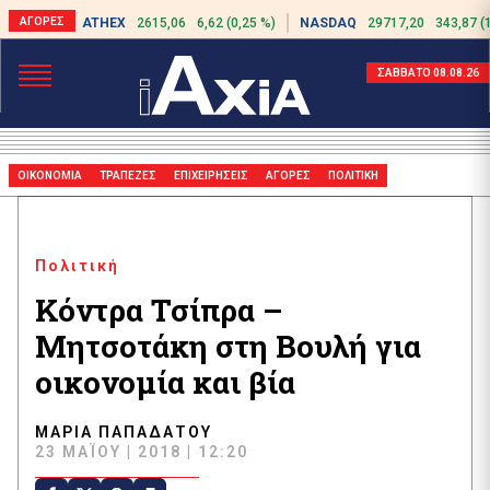
ATHEX
2615,06
6,62 (0,25 %)
NASDAQ
29717,20
343,87 (
ΣΑΒΒΑΤΟ 08.08.26
ΟΙΚΟΝΟΜΙΑ
ΤΡΑΠΕΖΕΣ
ΕΠΙΧΕΙΡΗΣΕΙΣ
ΑΓΟΡΕΣ
ΠΟΛΙΤΙΚΗ
Πολιτική
Κόντρα Τσίπρα –
Μητσοτάκη στη Βουλή για
οικονομία και βία
ΜΑΡΊΑ ΠΑΠΑΔΆΤΟΥ
23 ΜΑΪ́ΟΥ | 2018 | 12:20