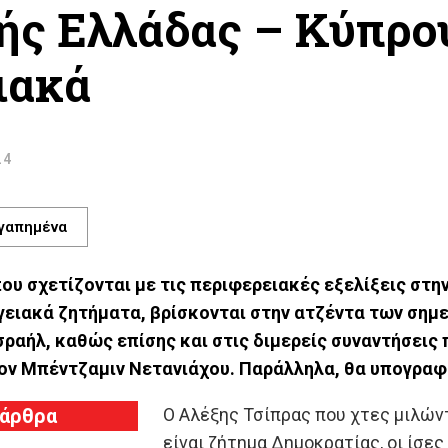
ής Ελλάδας – Κύπρου
ιακά
24
γαπημένα
ου σχετίζονται με τις περιφερειακές εξελίξεις στη
γειακά ζητήματα, βρίσκονται στην ατζέντα των σημ
ραήλ, καθώς επίσης και στις διμερείς συναντήσεις π
ον Μπέντζαμιν Νετανιάχου. Παράλληλα, θα υπογραφ
 άρθρα
Ο Αλέξης Τσίπρας που χτες μιλώντ
είναι ζήτημα Δημοκρατίας, οι ίσε