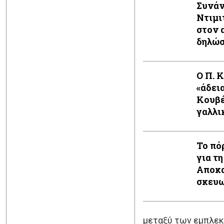
Συνάν
Ντιμι
στον 
δηλώ
Ο Π. 
«άδει
Κουβέ
γαλλι
Το πό
για τη
Αποκα
σκευω
μεταξύ των εμπλεκ