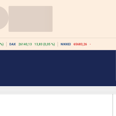
 %)
DAX
26140,13
13,83 (0,05 %)
NIKKEI
65683,26
-617,18 (-0,93 %)