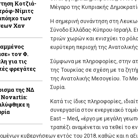
τηση Κοτζιά-
Μέγαρο της Κυπριακής Δημοκρατία
τρόφ-Νίμιτς
απόηχο των
Η σημερινή συνάντηση στη Λευκωσ
σεων Χαν
Σύνοδο Ελλάδας-Κύπρου-Ισραήλ. Ε
τριών χωρών και ενισχύει το ρό
Καμμένος
ευρύτερη περιοχή της Ανατολικής
ασε» τον Φ.
λη για τις
Σύμφωνα με πληροφορίες, στην ατ
κές φρεγάτες
της Τουρκίας σε σχέση με τα ζητήμ
της Ανατολικής Μεσογείου. Το Μεσα
Συρία.
ρισμα της ΝΔ
 Novartis:
Κατά τις ίδιες πληροφορίες, ιδια
λύφθηκε η
συνεργασία στον ενεργειακό τομέ
ρία
East – Med
,
«έργο με μεγάλη γεωπο
τραπέζι αναμένεται να τεθεί το 
ομένων κυβερνήσεων εντός του 2018, καθώς και η αξι