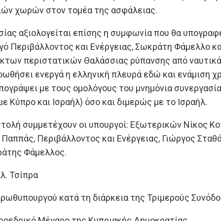
ιών χωρών στον τομέα της ασφάλειας.
σίας αξιολογείται επίσης η συμφωνία που θα υπογραφε
 Περιβάλλοντος και Ενέργειας, Σωκράτη Φάμελλο και
κτων περιστατικών Θαλάσσιας ρύπανσης από ναυτικά α
οωθήσει ενεργά η ελληνική πλευρά εδώ και ενάμιση χρ
πογράψει με τους ομολόγους του μνημόνια συνεργασί
με Κύπρο και Ισραήλ) όσο και διμερώς με το Ισραήλ.
τολή συμμετέχουν οι υπουργοί: Εξωτερικών Νίκος Κοτ
 Παππάς, Περιβάλλοντος και Ενέργειας, Γιώργος Στα
ράτης Φάμελλος.
λ. Τσίπρα
ρωθυπουργού κατά τη διάρκεια της Τριμερούς Συνόδου
 Προεδρικό Μέγαρο της Κυπριακής Δημοκρατίας