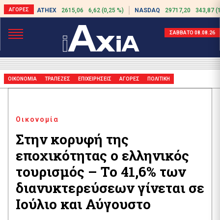
ATHEX
2615,06
6,62 (0,25 %)
NASDAQ
29717,20
343,87 (
ΣΑΒΒΑΤΟ 08.08.26
ΟΙΚΟΝΟΜΙΑ
ΤΡΑΠΕΖΕΣ
ΕΠΙΧΕΙΡΗΣΕΙΣ
ΑΓΟΡΕΣ
ΠΟΛΙΤΙΚΗ
Οικονομία
Στην κορυφή της
εποχικότητας ο ελληνικός
τουρισμός – Το 41,6% των
διανυκτερεύσεων γίνεται σε
Ιούλιο και Αύγουστο