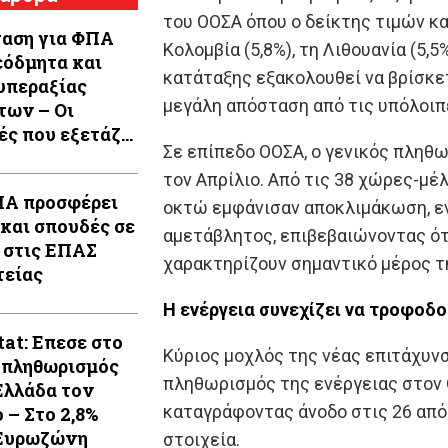
του ΟΟΣΑ όπου ο δείκτης τιμών κα
αση για ΦΠΑ
Κολομβία (5,8%), τη Λιθουανία (5,5
εόδμητα και
κατάταξης εξακολουθεί να βρίσκε
υπεραξίας
μεγάλη απόσταση από τις υπόλοιπ
των – Οι
ές που εξετάζει
Σε επίπεδο ΟΟΣΑ, ο γενικός πληθω
έρνηση
τον Απρίλιο. Από τις 38 χώρες-μέ
Α προσφέρει
οκτώ εμφάνισαν αποκλιμάκωση, εν
 και σπουδές σε
αμετάβλητος, επιβεβαιώνοντας ότ
 στις ΕΠΑΣ
χαρακτηρίζουν σημαντικό μέρος τ
είας
Η ενέργεια συνεχίζει να τροφοδο
tat: Επεσε στο
Κύριος μοχλός της νέας επιτάχυνσ
ο πληθωρισμός
πληθωρισμός της ενέργειας στον Ο
Ελλάδα τον
καταγράφοντας άνοδο στις 26 από 
 – Στο 2,8%
Ευρωζώνη
στοιχεία.