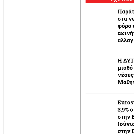
Παράτ
στα ν
φόρο 
ακινή
αλλαγ
η κυβ
Η ΔΥΠ
μισθό
νέους
Μαθητ
Euros
3,9% 
στην 
Ιούνιο
στην 