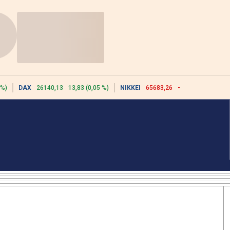
 %)
DAX
26140,13
13,83 (0,05 %)
NIKKEI
65683,26
-617,18 (-0,93 %)