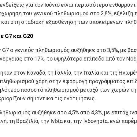
ενδείξεις για τον Ιούνιο είναι περισσότερο ενθαρρυν
ποχώρηση του γενικού πληθωρισμού στο 2,8%, εξέλιξη
 και στη σταδιακή εξασθένηση των υποκείμενων πλη
ε G7 και G20
ς G7 ο γενικός πληθωρισμός αυξήθηκε στο 3,5%, με βασ
έργειας στο 17%, το υψηλότερο επίπεδο από τον Νοέ
καν στον Καναδά, τη Γαλλία, την Ιταλία και τις Ηνωμέ
πληθωρισμού χάρη στην εφαρμογή προγράμματος επιδ
λότερο ποσοστό πληθωρισμού μεταξύ των χωρών της G
εριορίζουν σημαντικά τις ανατιμήσεις.
πληθωρισμός αυξήθηκε στο 4,5% από 4,3%, με επιτάχυ
νή, τη Βραζιλία, την Ινδία και την Ινδονησία, ενώ παρ