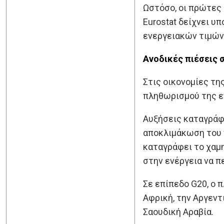
Ωστόσο, οι πρώτες 
Eurostat δείχνει υ
ενεργειακών τιμών
Ανοδικές πιέσεις σ
Στις οικονομίες τη
πληθωρισμού της εν
Αυξήσεις καταγράφη
αποκλιμάκωση του 
καταγράφει το χαμη
στην ενέργεια να π
Σε επίπεδο G20, ο 
Αφρική, την Αργεντι
Σαουδική Αραβία.