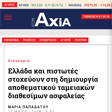
ATHEX
2612,55
4,11 (0,16 %)
NASDAQ
29373,30
-114,50 
ΠΑΡΑΣΚΕΥΗ 07.08.26
ΟΙΚΟΝΟΜΙΑ
ΤΡΑΠΕΖΕΣ
ΕΠΙΧΕΙΡΗΣΕΙΣ
ΑΓΟΡΕΣ
ΠΟΛΙΤΙΚΗ
Οικονομία
Ελλάδα και πιστωτές
στοχεύουν στη δημιουργία
αποθεματικού ταμειακών
διαθεσίμων ασφαλείας
ΜΑΡΊΑ ΠΑΠΑΔΆΤΟΥ
17 ΜΑΪ́ΟΥ | 2018 | 9:45