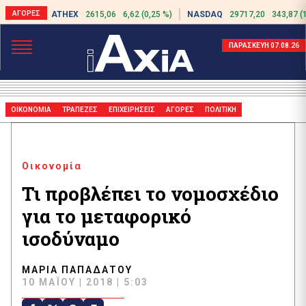
ATHEX
2615,06
6,62 (0,25 %)
NASDAQ
29717,20
343,87 (
ΠΑΡΑΣΚΕΥΗ 07.08.26
ΟΙΚΟΝΟΜΙΑ
ΤΡΑΠΕΖΕΣ
ΕΠΙΧΕΙΡΗΣΕΙΣ
ΑΓΟΡΕΣ
ΠΟΛΙΤΙΚΗ
Οικονομία
Τι προβλέπει το νομοσχέδιο
για το μεταφορικό
ισοδύναμο
ΜΑΡΊΑ ΠΑΠΑΔΆΤΟΥ
10 ΜΑΪ́ΟΥ | 2018 | 5:03