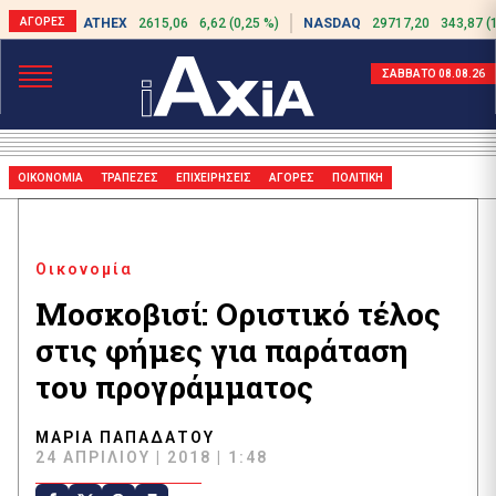
ATHEX
2615,06
6,62 (0,25 %)
NASDAQ
29717,20
343,87 (
ΣΑΒΒΑΤΟ 08.08.26
ΟΙΚΟΝΟΜΙΑ
ΤΡΑΠΕΖΕΣ
ΕΠΙΧΕΙΡΗΣΕΙΣ
ΑΓΟΡΕΣ
ΠΟΛΙΤΙΚΗ
Οικονομία
Μοσκοβισί: Οριστικό τέλος
στις φήμες για παράταση
του προγράμματος
ΜΑΡΊΑ ΠΑΠΑΔΆΤΟΥ
24 ΑΠΡΙΛΊΟΥ | 2018 | 1:48