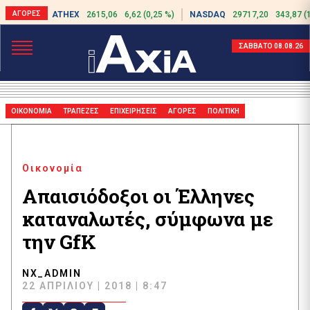
ATHEX
2615,06
6,62 (0,25 %)
NASDAQ
29717,20
343,87 (
ΣΑΒΒΑΤΟ 08.08.26
ΟΙΚΟΝΟΜΙΑ
ΤΡΑΠΕΖΕΣ
ΕΠΙΧΕΙΡΗΣΕΙΣ
ΑΓΟΡΕΣ
ΠΟΛΙΤΙΚΗ
Οικονομία
Απαισιόδοξοι οι Έλληνες
καταναλωτές, σύμφωνα με
την GfK
NX_ADMIN
22 ΑΠΡΙΛΊΟΥ | 2018 | 8:47