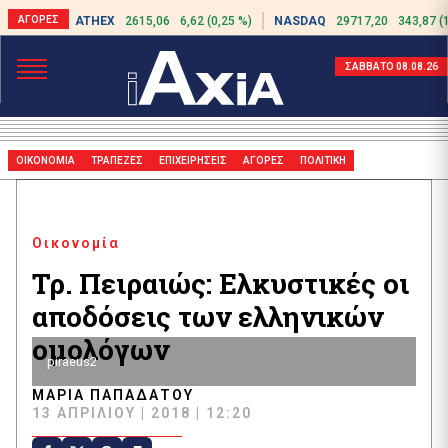
ATHEX
2615,06
6,62 (0,25 %)
NASDAQ
29717,20
343,87 (
ΣΑΒΒΑΤΟ 08.08.26
ΟΙΚΟΝΟΜΙΑ
ΤΡΑΠΕΖΕΣ
ΕΠΙΧΕΙΡΗΣΕΙΣ
ΑΓΟΡΕΣ
ΠΟΛΙΤΙΚΗ
Οικονομία
Τρ. Πειραιώς: Ελκυστικές οι
αποδόσεις των ελληνικών
ομολόγων
piraeus2
ΜΑΡΊΑ ΠΑΠΑΔΆΤΟΥ
13 ΑΠΡΙΛΊΟΥ | 2018 | 12:20