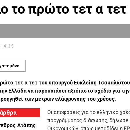
ο το πρώτο τετ α τε
| 4:35
γαπημένα
ρώτο τετ α τετ του υπουργού Ευκλείση Τσακαλώτου 
 την Ελλάδα να παρουσιάσει αξιόπιστο σχέδιο για τη
ροηγηθεί των μέτρων ελάφρυνσης του χρέους.
 άρθρα
Οι αποφάσεις για το ελληνικό χρέ
προγράμματος διάσωσης, δήλωσε 
νδρος Λιάπης
Οικονομικών, όπως μεταδίδει η ΕΡ