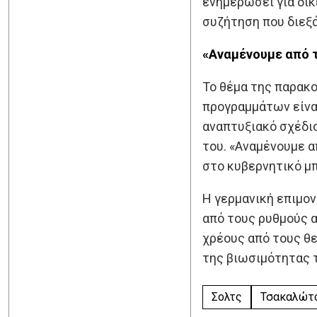
ενημερώσει για δι
συζήτηση που διεξ
«
Αναμένουμε από τ
Το θέμα της παρακ
προγραμμάτων είνα
αναπτυξιακό σχέδιο
του. «Αναμένουμε α
στο κυβερνητικό μπ
Η γερμανική επιμον
από τους ρυθμούς α
χρέους από τους θ
της βιωσιμότητας τ
Σολτς
Τσακαλώτ