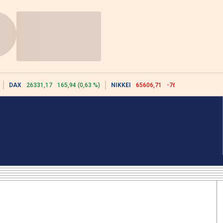
DAX
26331,17
165,94 (0,63 %)
NIKKEI
65606,71
-76,55 (-0,12 %)