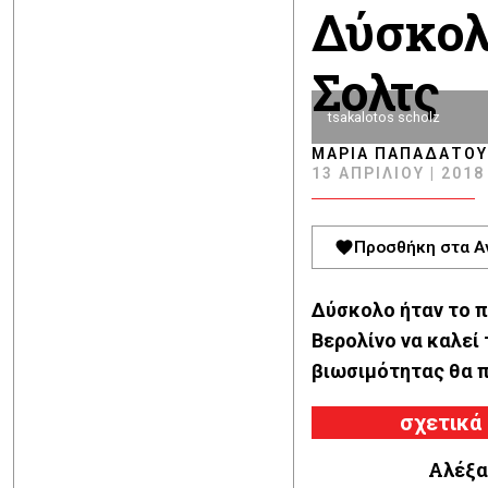
Δύσκολ
Σολτς
tsakalotos scholz
ΜΑΡΊΑ ΠΑΠΑΔΆΤΟΥ
13 ΑΠΡΙΛΊΟΥ | 2018 
Προσθήκη στα Α
Δύσκολο ήταν το π
Βερολίνο να καλεί
βιωσιμότητας θα π
σχετικά
Αλέξα