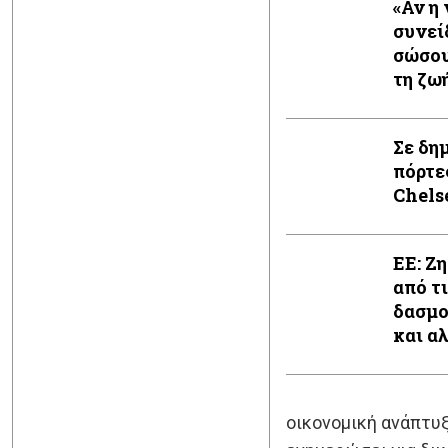
«Αν η
συνεί
σώσου
τη ζω
Σε δη
πόρτε
Chels
ΕΕ: Ζ
από τ
δασμο
και α
οικονομική ανάπτυξ