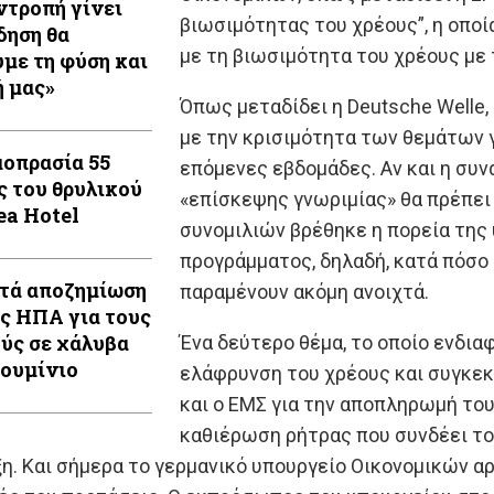
 ντροπή γίνει
βιωσιμότητας του χρέους”, η οποί
δηση θα
με τη βιωσιμότητα του χρέους με
με τη φύση και
ή μας»
Όπως μεταδίδει η Deutsche Welle,
με την κρισιμότητα των θεμάτων γ
μοπρασία 55
επόμενες εβδομάδες. Αν και η συ
ς του θρυλικού
«επίσκεψης γνωριμίας» θα πρέπει 
ea Hotel
συνομιλιών βρέθηκε η πορεία τη
προγράμματος, δηλαδή, κατά πόσο
ητά αποζημίωση
παραμένουν ακόμη ανοιχτά.
ις ΗΠΑ για τους
ύς σε χάλυβα
Ένα δεύτερο θέμα, το οποίο ενδια
λουμίνιο
ελάφρυνση του χρέους και συγκεκρ
και ο ΕΜΣ για την αποπληρωμή του
καθιέρωση ρήτρας που συνδέει το
η. Και σήμερα το γερμανικό υπουργείο Οικονομικών αρ