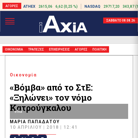
ATHEX
2615,06
6,62 (0,25 %)
NASDAQ
29717,20
343,87 (
ΣΑΒΒΑΤΟ 08.08.26
ΟΙΚΟΝΟΜΙΑ
ΤΡΑΠΕΖΕΣ
ΕΠΙΧΕΙΡΗΣΕΙΣ
ΑΓΟΡΕΣ
ΠΟΛΙΤΙΚΗ
Οικονομία
«Βόμβα» από το ΣτΕ:
«Ξηλώνει» τον νόμο
Κατρούγκαλου
efka
ΜΑΡΊΑ ΠΑΠΑΔΆΤΟΥ
10 ΑΠΡΙΛΊΟΥ | 2018 | 12:41