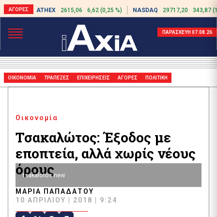
ATHEX
2615,06
6,62 (0,25 %)
NASDAQ
29717,20
343,87 (
ΠΑΡΑΣΚΕΥΗ 07.08.26
ΟΙΚΟΝΟΜΙΑ
ΤΡΑΠΕΖΕΣ
ΕΠΙΧΕΙΡΗΣΕΙΣ
ΑΓΟΡΕΣ
ΠΟΛΙΤΙΚΗ
Οικονομία
Τσακαλώτος: Έξοδος με
εποπτεία, αλλά χωρίς νέους
όρους
tsakalotos new
ΜΑΡΊΑ ΠΑΠΑΔΆΤΟΥ
10 ΑΠΡΙΛΊΟΥ | 2018 | 9:24