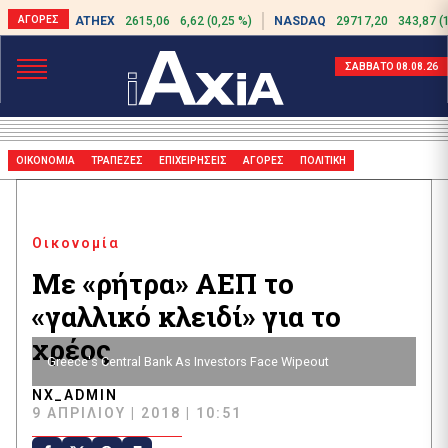
ATHEX
2615,06
6,62 (0,25 %)
NASDAQ
29717,20
343,87 (
ΣΑΒΒΑΤΟ 08.08.26
ΟΙΚΟΝΟΜΙΑ
ΤΡΑΠΕΖΕΣ
ΕΠΙΧΕΙΡΗΣΕΙΣ
ΑΓΟΡΕΣ
ΠΟΛΙΤΙΚΗ
Οικονομία
Με «ρήτρα» ΑΕΠ το
«γαλλικό κλειδί» για το
χρέος
Greece's Central Bank As Investors Face Wipeout
NX_ADMIN
9 ΑΠΡΙΛΊΟΥ | 2018 | 10:51