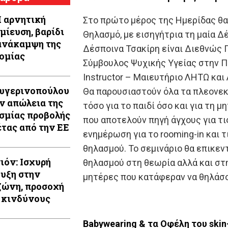
Η αρνητική
Στο πρώτο μέρος της Ημερίδας θα
μίευση, βαρίδι
Θηλασμό, με εισηγήτρια τη μαία Δ
ανάκαμψη της
Δέσποινα Τσακίρη είναι Διεθνώς 
ομίας
Σύμβουλος Ψυχικής Υγείας στην Πε
Instructor – Μαιευτήριο ΛΗΤΩ και
Αυγερινοπούλου
Θα παρουσιαστούν όλα τα πλεονε
ην απώλεια της
τόσο για το παιδί όσο και για τη 
σμίας προβολής
που αποτελούν πηγή άγχους για τι
έτας από την ΕΕ
ενημέρωση για το rooming-in και 
θηλασμού. Το σεμινάριο θα επικεντ
ιόν: Ισχυρή
θηλασμού στη θεωρία αλλά και στη
υξη στην
μητέρες που κατάφεραν να θηλάσο
ώνη, προσοχή
 κινδύνους
Babywearing & τα Οφέλη του skin