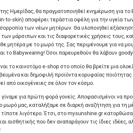
της Ημερίδας, θα πραγματοποιηθεί ενημέρωση για το Ba
in-to-skin) αποφέρει τεράστια οφέλη για την υγεία τ
 ισορροπία των νέων μητέρων. Θα υλοποιηθεί εξάσκηση 
η των μάρσιπων και τις διαφορετικές χρήσεις τους, κα
άθε μητέρα με το μωρό της. Σας περιμένουμε για να μο
ι το Babywearing! Όσοι παρευρεθούν θα λάβουν goody
ίναι το καινοτόμο e-shop στο οποίο θα βρείτε μια ολ
ευμένα και δημοφιλή προϊόντα κορυφαίας ποιότητας κα
εί από οικογένειες σε όλον τον κόσμο.
 γίναμε για πρώτη φορά γονείς. Αποφασισμένοι να προ
ο μωρό μας, καταλήξαμε σε διαρκή αναζήτηση για τη μ
 τίποτε λιγότερο. Έτσι, στο mysunshine.gr κατορθώ
αι αισθητικής που δεν αναπαράγουν τις ίδιες ιδέες, 
!