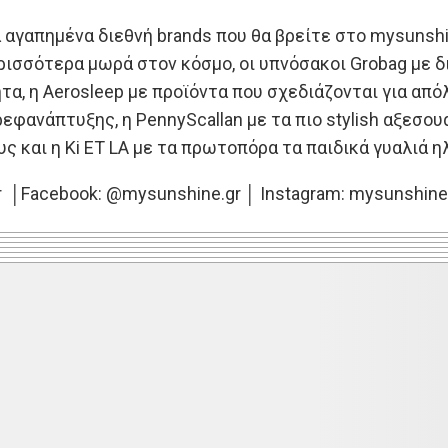
 αγαπημένα διεθνή brands που θα βρείτε στο mysunsh
ισσότερα μωρά στον κόσμο, οι υπνόσακοι Grobag με δι
τα, η Aerosleep με προϊόντα που σχεδιάζονται για απ
φανάπτυξης, η PennyScallan με τα πιο stylish αξεσουά
ς και η Ki ET LA με τα πρωτοπόρα τα παιδικά γυαλιά ηλ
 │Facebook: @mysunshine.gr │ Instagram: mysunshine