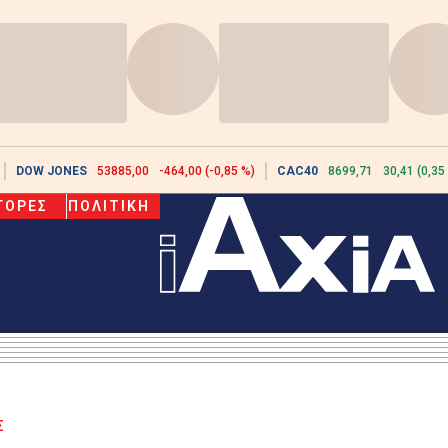
DOW JONES
53885,00
-464,00 (-0,85 %)
CAC40
8699,71
30,41 (0,35
ΓΟΡΕΣ
ΠΟΛΙΤΙΚΗ
Σ