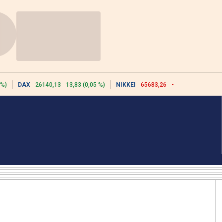
 %)
DAX
26140,13
13,83 (0,05 %)
NIKKEI
65683,26
-617,18 (-0,93 %)