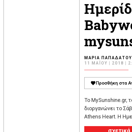
Ημερίδ
Babywe
mysuns
ΜΑΡΊΑ ΠΑΠΑΔΆΤΟΥ
11 ΜΑΪ́ΟΥ | 2018 | 2
Προσθήκη στα Α
To MySunshine.gr, 
διοργανώνει το Σάβ
Athens Heart. Η Ημε
σχετικά