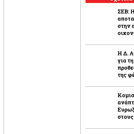
ΣΕΒ: 
αποτα
στην 
οικον
Η Δ. 
για τ
προθε
της φ
Κομισ
ανάπτ
Ευρωζ
στους