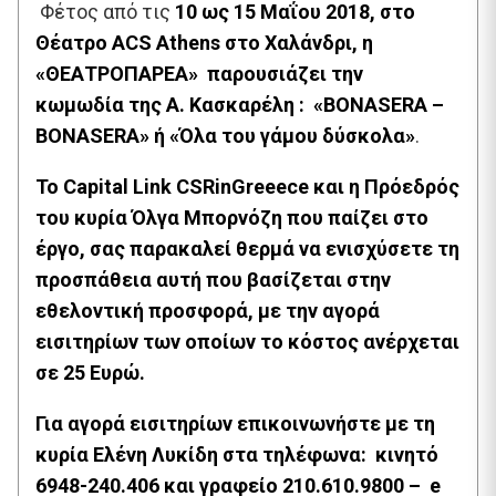
Φέτος από τις
10 ως 15 Μαΐου 2018, στο
Θέατρο ACS Athens στο Χαλάνδρι
, η
«ΘΕΑΤΡΟΠΑΡΕΑ» παρουσιάζει την
κωμωδία της Α. Κασκαρέλη : «BONASERA –
BONASERA» ή «Όλα του γάμου δύσκολα»
.
Το Capital Link CSRinGreeece και η Πρόεδρός
του κυρία Όλγα Μπορνόζη που παίζει στο
έργο, σας παρακαλεί θερμά να ενισχύσετε τη
προσπάθεια αυτή που βασίζεται στην
εθελοντική προσφορά, με την αγορά
εισιτηρίων των οποίων το κόστος ανέρχεται
σε 25 Ευρώ.
Για αγορά εισιτηρίων επικοινωνήστε με τη
κυρία Ελένη Λυκίδη στα τηλέφωνα: κινητό
6948-240.406 και γραφείο 210.610.9800 – e