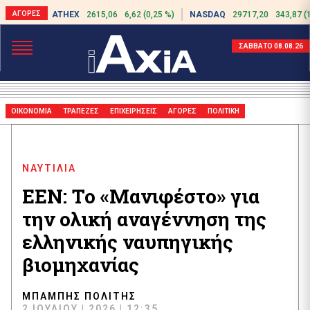
ATHEX
2615,06
6,62 (0,25 %)
NASDAQ
29717,20
343,87 (
ΣΑΒΒΑΤΟ 08.08.26
ΟΙΚΟΝΟΜΙΑ
ΤΡΑΠΕΖΕΣ
ΕΠΙΧΕΙΡΗΣΕΙΣ
ΑΓΟΡΕΣ
ΠΟΛΙΤΙΚΗ
ΝΑΥΤΙΛΙΑ
ΕΕΝ: Το «Μανιφέστο» για
την ολική αναγέννηση της
ελληνικής ναυπηγικής
βιομηχανίας
ΜΠΆΜΠΗΣ ΠΟΛΊΤΗΣ
2 ΙΟΥΛΊΟΥ | 2026 | 12:35