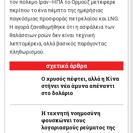
τον πόλεμο Ιράν–ΗΠΑ το Ορμούζ μετέφερε
περίπου το ένα πέμπτο της ημερήσιας
παγκόσμιας προσφοράς πετρελαίου και LNG.
Η αγορά ξαναθυμήθηκε ότι η ασφάλεια των
θαλάσσιων ροών δεν είναι τεχνική
λεπτομέρεια, αλλά βασικός παράγοντας
πληθωρισμού.
σχετικά άρθρα
Ο χρυσός πέφτει, αλλά η Κίνα
στήνει νέα άμυνα απέναντι
στο δολάριο
Η τεχνητή νοημοσύνη
φουσκώνει τους
λογαριασμούς ρεύματος της