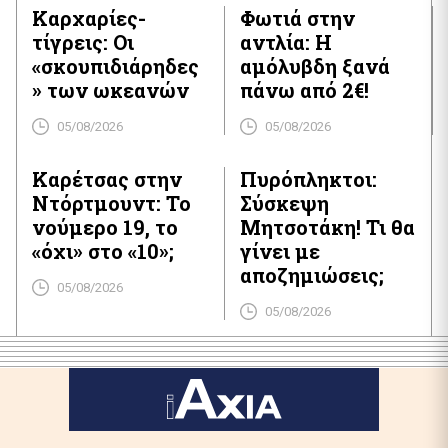
Καρχαρίες-
Φωτιά στην
τίγρεις: Οι
αντλία: Η
«σκουπιδιάρηδες
αμόλυβδη ξανά
» των ωκεανών
πάνω από 2€!
05/08/2026
05/08/2026
Καρέτσας στην
Πυρόπληκτοι:
Ντόρτμουντ: Το
Σύσκεψη
νούμερο 19, το
Μητσοτάκη! Τι θα
«όχι» στο «10»;
γίνει με
αποζημιώσεις;
05/08/2026
05/08/2026