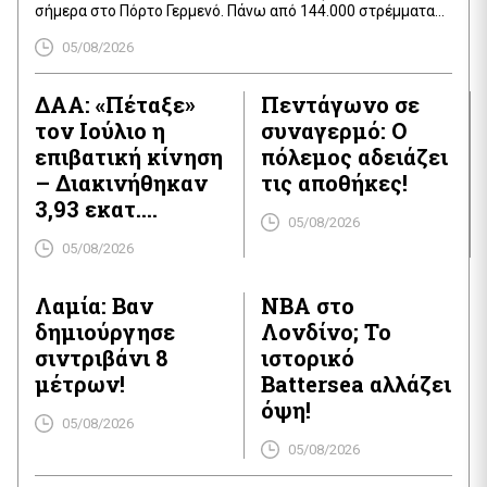
σήμερα στο Πόρτο Γερμενό. Πάνω από 144.000 στρέμματα
γης, δάση, καλλιέργειες και περιουσίες έχουν γίνει στάχτη,
05/08/2026
αφήνοντας τους κατοίκους σε απόγνωση και οργή.
Κλιμάκια μηχανικών, μαζί με τον Υπουργό Κλιματικής
Κρίσης και Πολιτικής Προστασίας, Ευάγγελο […]
ΔΑΑ: «Πέταξε»
Πεντάγωνο σε
τον Ιούλιο η
συναγερμό: Ο
επιβατική κίνηση
πόλεμος αδειάζει
– Διακινήθηκαν
τις αποθήκες!
3,93 εκατ.
05/08/2026
επιβάτες
05/08/2026
Λαμία: Βαν
NBA στο
δημιούργησε
Λονδίνο; Το
σιντριβάνι 8
ιστορικό
μέτρων!
Battersea αλλάζει
όψη!
05/08/2026
05/08/2026