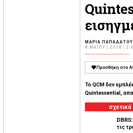
Quinte
εισηγμέ
ΜΑΡΊΑ ΠΑΠΑΔΆΤΟΥ
8 ΜΑΪ́ΟΥ | 2018 | 2:
Προσθήκη στα Α
Το QCM δεν εμπλέκε
Quintessential, απ
σχετικά
DBRS:
τις τρ