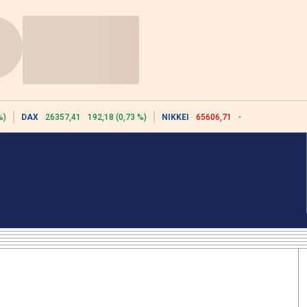
%)
DAX
26357,41
192,18 (0,73 %)
NIKKEI
65606,71
-76,55 (-0,12 %)