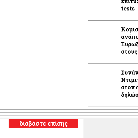
επιτυχ
tests
Κομισ
ανάπτ
Ευρωζ
στους
Συνάν
Ντιμι
στον 
δηλώ
διαβάστε επίσης