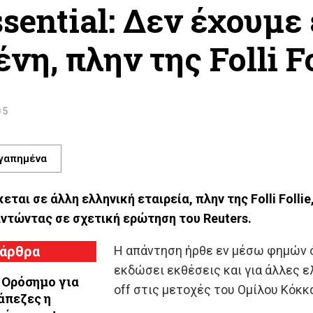
ssential: Δεν έχουμε
νη, πλην της Folli Fo
05
γαπημένα
ται σε άλλη ελληνική εταιρεία, πλην της Folli Folli
αντώντας σε σχετική ερώτηση του Reuters.
 άρθρα
Η απάντηση ήρθε εν μέσω φημών ότ
εκδώσει εκθέσεις και για άλλες ε
 Ορόσημο για
off στις μετοχές του Ομίλου Κόκκ
άπεζες η