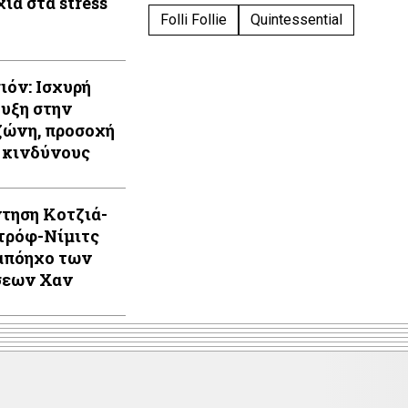
ία στα stress
Folli Follie
Quintessential
ιόν: Ισχυρή
υξη στην
ώνη, προσοχή
 κινδύνους
τηση Κοτζιά-
τρόφ-Νίμιτς
απόηχο των
σεων Χαν