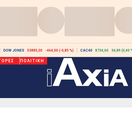
DOW JONES
53885,00
-464,00 (-0,85 %)
CAC40
8734,60
34,89 (0,40 
ΓΟΡΕΣ
ΠΟΛΙΤΙΚΗ