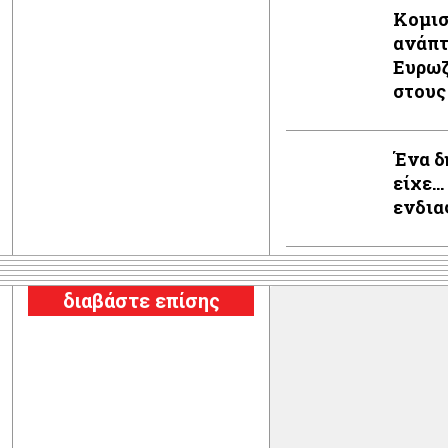
Κομισ
ανάπτ
Ευρωζ
στους
Ένα δ
είχε…
ενδια
διαβάστε επίσης