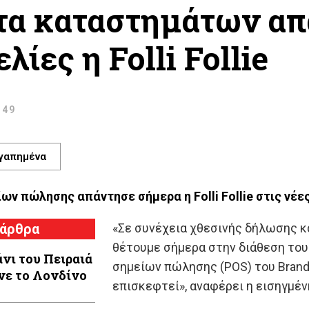
τα καταστημάτων απ
λίες η Folli Follie
:49
γαπημένα
ων πώλησης απάντησε σήμερα η Folli Follie στις νέες
 άρθρα
«Σε συνέχεια χθεσινής δήλωσης κ
θέτουμε σήμερα στην διάθεση του
άνι του Πειραιά
σημείων πώλησης (POS) του Brand F
νε το Λονδίνο
επισκεφτεί», αναφέρει η εισηγμέν