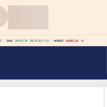
)
DAX
26167,78
28,75 (0,11 %)
NIKKEI
65683,26
-617,18 (-0,93 %)