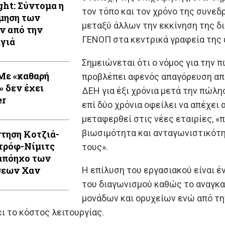
ght: Σύντομα η
τον τόπο και τον χρόνο της συνεδ
μηση των
μεταξύ άλλων την εκκίνηση της δ
ν από την
ΓΕΝΟΠ στα κεντρικά γραφεία της 
γιά
Σημειώνεται ότι ο νόμος για την 
Με «καθαρή
προβλέπει αφενός απαγόρευση απ
» δεν έχει
ΔΕΗ για έξι χρόνια μετά την πώλη
er
επί δύο χρόνια οφείλει να απέχε
μεταφερθεί στις νέες εταιρίες, «
βιωσιμότητα και ανταγωνιστικότη
τηση Κοτζιά-
τρόφ-Νίμιτς
τους».
απόηχο των
σεων Χαν
Η επίλυση του εργασιακού είναι έ
του διαγωνισμού καθώς το αναγκαί
μονάδων και ορυχείων ενώ από τη
 το κόστος λειτουργίας.