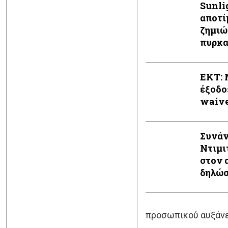
Sunli
αποτί
ζημιώ
πυρκα
EKT: 
έξοδο
waiv
Συνάν
Ντιμι
στον 
δηλώ
προσωπικού αυξάνει