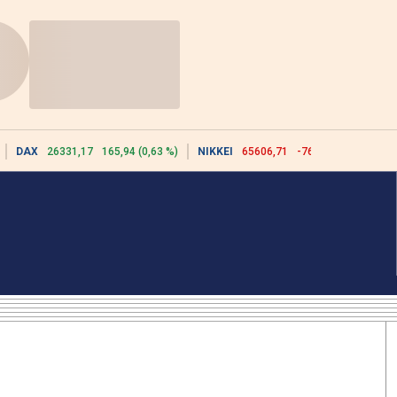
DAX
26331,17
165,94 (0,63 %)
NIKKEI
65606,71
-76,55 (-0,12 %)