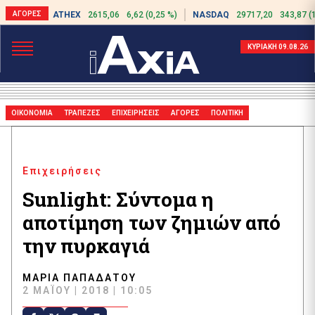
ATHEX
2615,06
6,62 (0,25 %)
NASDAQ
29717,20
343,87 (
ΚΥΡΙΑΚΗ 09.08.26
ΟΙΚΟΝΟΜΙΑ
ΤΡΑΠΕΖΕΣ
ΕΠΙΧΕΙΡΗΣΕΙΣ
ΑΓΟΡΕΣ
ΠΟΛΙΤΙΚΗ
Επιχειρήσεις
Sunlight: Σύντομα η
αποτίμηση των ζημιών από
την πυρκαγιά
ΜΑΡΊΑ ΠΑΠΑΔΆΤΟΥ
2 ΜΑΪ́ΟΥ | 2018 | 10:05