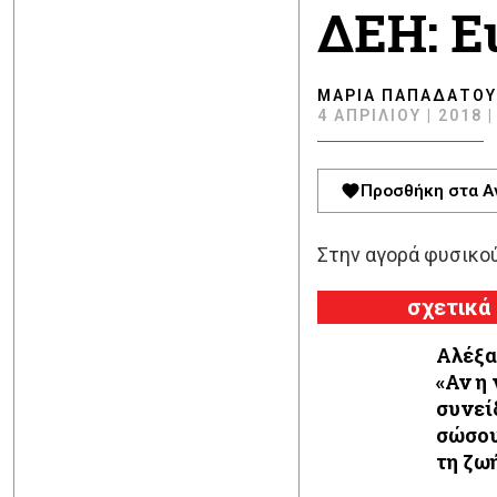
ΔΕΗ: Ε
ΜΑΡΊΑ ΠΑΠΑΔΆΤΟΥ
4 ΑΠΡΙΛΊΟΥ | 2018 |
Προσθήκη στα Α
Στην αγορά φυσικο
σχετικά
Αλέξα
«Αν η
συνεί
σώσου
τη ζω