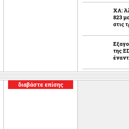
XA: Ά
823 μ
στις 
Εξαγο
της E
έναντι
διαβάστε επίσης