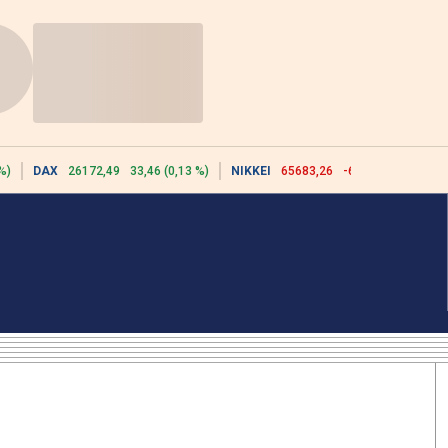
%)
DAX
26172,49
33,46 (0,13 %)
NIKKEI
65683,26
-617,18 (-0,93 %)