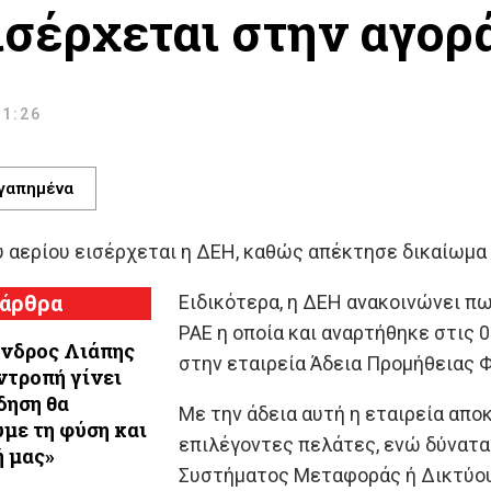
ισέρχεται στην αγορ
 1:26
γαπημένα
ύ αερίου εισέρχεται η ΔΕΗ, καθώς απέκτησε δικαίωμα
 άρθρα
Ειδικότερα, η ΔΕΗ ανακοινώνει π
ΡΑΕ η οποία και αναρτήθηκε στις 
νδρος Λιάπης
στην εταιρεία Άδεια Προμήθειας Φ
 ντροπή γίνει
δηση θα
Με την άδεια αυτή η εταιρεία απ
με τη φύση και
επιλέγοντες πελάτες, ενώ δύνατα
ή μας»
Συστήματος Μεταφοράς ή Δικτύου