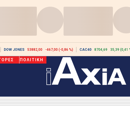
DOW JONES
53882,00
-467,00 (-0,86 %)
CAC40
8704,69
35,39 (0,41 
ΓΟΡΕΣ
ΠΟΛΙΤΙΚΗ