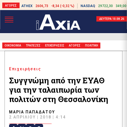
ATHEX
2606,73
-8,34 (-0,32 %)
NASDAQ
29722,30
349,00
ΔΕΥΤΕΡΑ 10.08.26
ΟΙΚΟΝΟΜΙΑ
ΤΡΑΠΕΖΕΣ
ΕΠΙΧΕΙΡΗΣΕΙΣ
ΑΓΟΡΕΣ
ΠΟΛΙΤΙΚΗ
Επιχειρήσεις
Συγγνώμη από την ΕΥΑΘ
για την ταλαιπωρία των
πολιτών στη Θεσσαλονίκη
ΜΑΡΊΑ ΠΑΠΑΔΆΤΟΥ
2 ΑΠΡΙΛΊΟΥ | 2018 | 4:14