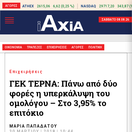
ATHEX
2615,06
6,62 (0,25 %)
NASDAQ
29717,20
343,87 (
ΣΑΒΒΑΤΟ 08.08.26
ΟΙΚΟΝΟΜΙΑ
ΤΡΑΠΕΖΕΣ
ΕΠΙΧΕΙΡΗΣΕΙΣ
ΑΓΟΡΕΣ
ΠΟΛΙΤΙΚΗ
Επιχειρήσεις
ΓΕΚ ΤΕΡΝΑ: Πάνω από δύο
φορές η υπερκάλυψη του
ομολόγου – Στο 3,95% το
επιτόκιο
ΜΑΡΊΑ ΠΑΠΑΔΆΤΟΥ
30 ΜΑΡΤΊΟΥ | 2018 | 10:44