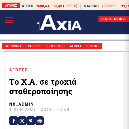
ATHEX
2608,43
-15,48 (-0,59 %)
NASDAQ
29388,63
-99,1
ΠΕΜΠΤΗ 06.08.26
ΟΙΚΟΝΟΜΙΑ
ΤΡΑΠΕΖΕΣ
ΕΠΙΧΕΙΡΗΣΕΙΣ
ΑΓΟΡΕΣ
ΠΟΛΙΤΙΚΗ
ΑΓΟΡΕΣ
Το Χ.Α. σε τροχιά
σταθεροποίησης
NX_ADMIN
1 ΑΠΡΙΛΊΟΥ | 2018 | 10:54