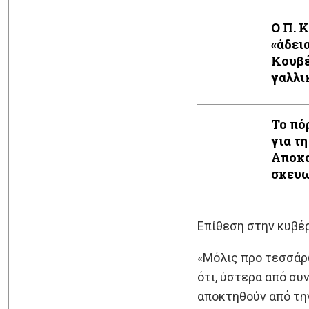
Ο Π. 
«άδει
Κουβέ
γαλλι
Το πό
για τη
Αποκα
σκευω
Επίθεση στην κυβέ
«Μόλις προ τεσσάρ
ότι, ύστερα από συ
αποκτηθούν από την