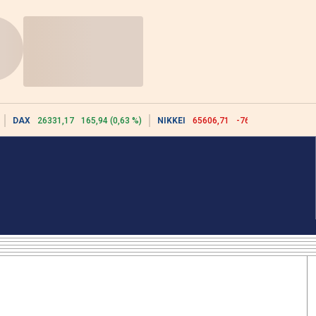
DAX
26331,17
165,94 (0,63 %)
NIKKEI
65606,71
-76,55 (-0,12 %)