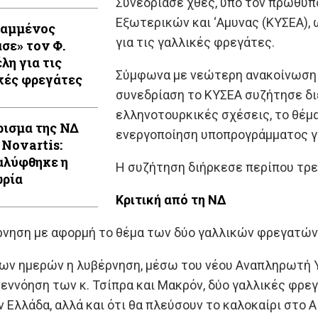
Συνεδρίασε χθες, υπό τον πρωθυπ
Εξωτερικών και ‘Αμυνας (ΚΥΣΕΑ),
Καμμένος
για τις γαλλικές φρεγάτες.
ασε» τον Φ.
λη για τις
Σύμφωνα με νεώτερη ανακοίνωση 
κές φρεγάτες
συνεδρίαση το ΚΥΣΕΑ συζήτησε διε
ελληνοτουρκικές σχέσεις, το θέμ
ρισμα της ΝΔ
ενεργοποίηση υποπρογράμματος γ
 Novartis:
λύφθηκε η
Η συζήτηση διήρκεσε περίπου τρε
ρία
Κριτική από τη ΝΔ
ρνηση με αφορμή το θέμα των δύο γαλλικών φρεγατών
ων ημερών η λυβέρνηση, μέσω του νέου Αναπληρωτή 
νεννόηση των κ. Τσίπρα και Μακρόν, δύο γαλλικές φρ
 Ελλάδα, αλλά και ότι θα πλεύσουν το καλοκαίρι στο Α