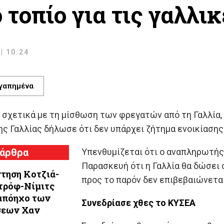
 τοπίο για τις γαλλι
| 10:24
γαπημένα
ο σχετικά με τη μίσθωση των φρεγατών από τη Γαλλία
ς Γαλλίας δήλωσε ότι δεν υπάρχει ζήτημα ενοικίασης
 άρθρα
Υπενθυμίζεται ότι ο αναπληρωτή
Παρασκευή ότι η Γαλλία θα δώσει 
τηση Κοτζιά-
προς το παρόν δεν επιβεβαιώνετα
τρόφ-Νίμιτς
απόηχο των
Συνεδρίασε χθες το ΚΥΣΕΑ
σεων Χαν