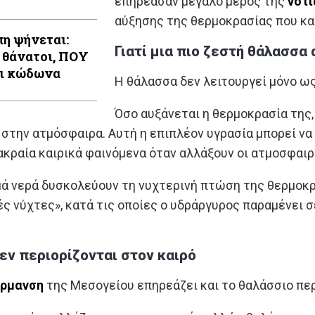
επηρέασαν μεγάλο μέρος της
νότ
υρώπης
αύξησης της θερμοκρασίας που κα
η ψήνεται:
Γιατί μια πιο ζεστή θάλασσα 
+ θάνατοι, ΠΟΥ
ι κώδωνα
Η θάλασσα δεν λειτουργεί μόνο ω
Όσο αυξάνεται η θερμοκρασία της
στην ατμόσφαιρα. Αυτή η επιπλέον υγρασία μπορεί ν
κραία καιρικά φαινόμενα όταν αλλάξουν οι ατμοσφαιρ
ά νερά δυσκολεύουν τη νυχτερινή πτώση της θερμοκρ
ς νύχτες», κατά τις οποίες ο υδράργυρος παραμένει σ
εν περιορίζονται στον καιρό
ρμανση
της Μεσογείου επηρεάζει και το θαλάσσιο πε