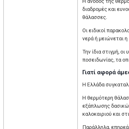
Η άνοδος της θερμ
διαδρομές και ευνο
θάλασσες.
Οι ειδικοί παρακολ
νερά ή μειώνεται η
Την ίδια στιγμή, ο
ποσειδωνίας, τα οπ
Γιατί αφορά άμε
Η Ελλάδα συγκαταλ
Η θερμότερη θάλασσ
εξάπλωσης δασικών 
καλοκαιριού και στ
Παράλληλα, επηρεάζ