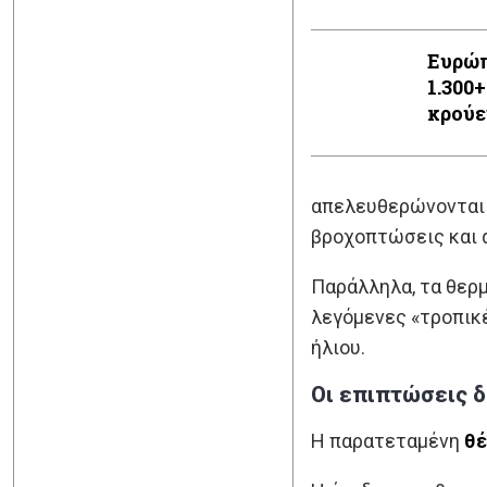
της Ε
Ευρώπ
1.300
κρούε
απελευθερώνονται 
βροχοπτώσεις και α
Παράλληλα, τα θερμ
λεγόμενες «τροπικέ
ήλιου.
Οι επιπτώσεις δ
Η παρατεταμένη
θέ