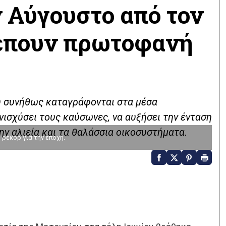
 Αύγουστο από τον
λέπουν πρωτοφανή
υ συνήθως καταγράφονται στα μέσα
νισχύσει τους καύσωνες, να αυξήσει την ένταση
ην αλιεία και τα θαλάσσια οικοσυστήματα.
ρεκόρ για την εποχή.