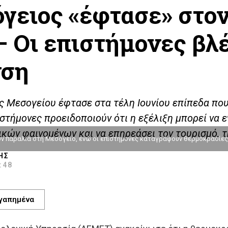
γειος «έφτασε» στον
 – Οι επιστήμονες β
νση
ς Μεσογείου έφτασε στα τέλη Ιουνίου επίπεδα πο
στήμονες προειδοποιούν ότι η εξέλιξη μπορεί να ε
κών φαινομένων και να επηρεάσει τον τουρισμό, τ
 παραλία στη Μεσόγειο, ενώ οι επιστήμονες καταγράφουν θερμοκρασίες-
ΗΣ
8:48
γαπημένα