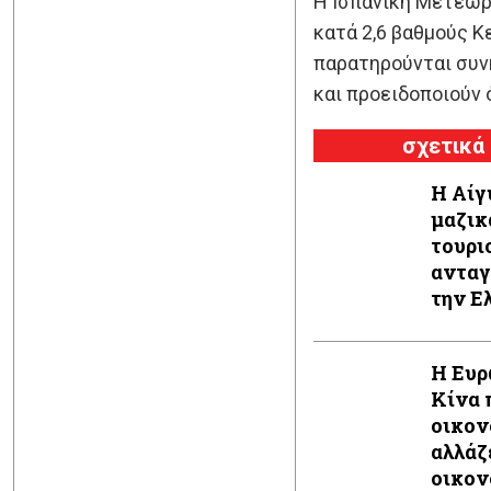
Η Ισπανική Μετεωρ
κατά 2,6 βαθμούς Κ
παρατηρούνται συνή
και προειδοποιούν 
σχετικά
Η Αίγ
μαζικ
τουρι
ανταγ
την Ε
Ανατο
Η Ευρ
Κίνα 
οικον
αλλάζ
οικον