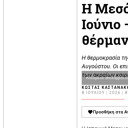
Η Μεσό
Ιούνιο
θέρμα
Η θερμοκρασία τη
Αυγούστου. Οι επι
των ακραίων καιρι
Λουόμενοι απολαμβάνουν
ΚΏΣΤΑΣ ΚΑΣΤΑΝΆΚ
8 ΙΟΥΛΊΟΥ | 2026 | 
Προσθήκη στα Α