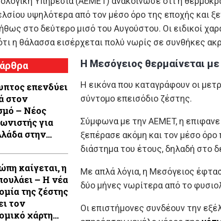
ολογική Υπηρεσία (AEMET) ανακοίνωσε ότι η θερμοκρα
ελσίου υψηλότερα από τον μέσο όρο της εποχής και ξε
θως στο δεύτερο μισό του Αυγούστου. Οι ειδικοί χαρ
ότι η θάλασσα εισέρχεται πολύ νωρίς σε συνθήκες ακ
Η Μεσόγειος θερμαίνεται μ
 άρθρα
Η εικόνα που καταγράφουν οι μετρ
υπτος επενδύει
ά στον
σύντομο επεισόδιο ζέστης.
σμό – Νέος
Σύμφωνα με την AEMET, η επιφανε
ωνιστής για
λλάδα στην
ξεπέρασε ακόμη και τον μέσο όρο
λική Μεσόγειο
διάστημα του έτους, δηλαδή στο 
ώπη καίγεται, η
Με απλά λόγια, η Μεσόγειος έφτ
πουλάει – Η νέα
δύο μήνες νωρίτερα από το φυσιο
ομία της ζέστης
ει τον
Οι επιστήμονες συνδέουν την εξέ
ομικό χάρτη