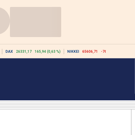
DAX
26331,17
165,94 (0,63 %)
NIKKEI
65606,71
-76,55 (-0,12 %)