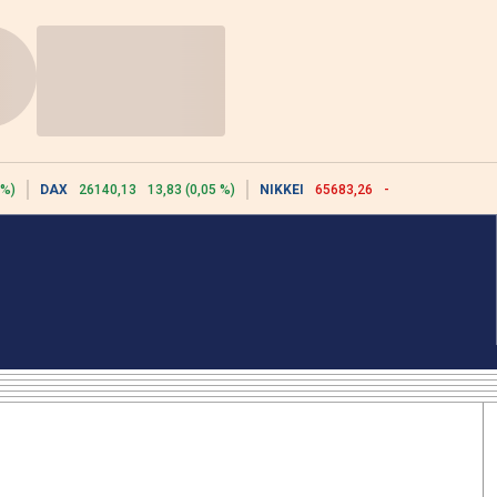
 %)
DAX
26140,13
13,83 (0,05 %)
NIKKEI
65683,26
-617,18 (-0,93 %)