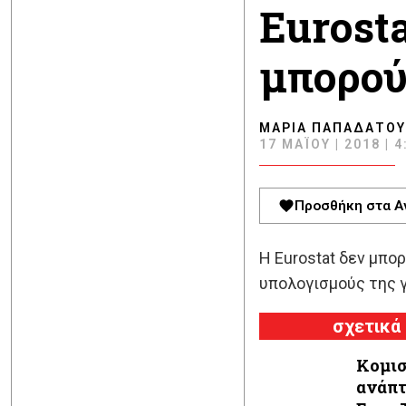
Eurosta
μπορού
ΜΑΡΊΑ ΠΑΠΑΔΆΤΟΥ
17 ΜΑΪ́ΟΥ | 2018 | 4
Προσθήκη στα Α
H Eurostat δεν μπο
υπολογισμούς της γ
σχετικά
Κομισ
ανάπτ