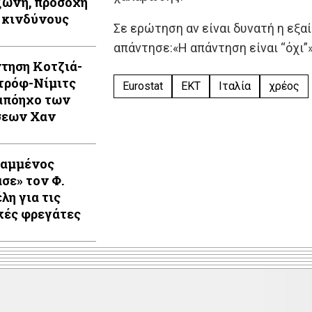
ώνη, προσοχή
 κινδύνους
Σε ερώτηση αν είναι δυνατή η εξαί
απάντησε:«Η απάντηση είναι “όχι”»
τηση Κοτζιά-
τρόφ-Νίμιτς
Eurostat
ΕΚΤ
Ιταλία
χρέος
απόηχο των
σεων Χαν
Καμμένος
ασε» τον Φ.
λη για τις
κές φρεγάτες