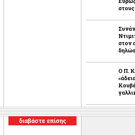
Ευρωζ
στους
Συνάν
Ντιμι
στον 
δηλώ
Ο Π. 
«άδει
Κουβέ
γαλλι
διαβάστε επίσης