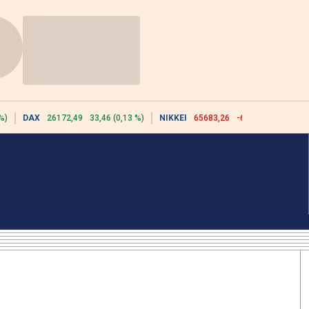
%)
DAX
26172,49
33,46 (0,13 %)
NIKKEI
65683,26
-617,18 (-0,93 %)