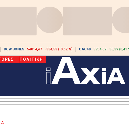
DOW JONES
54014,47
-334,53 (-0,62 %)
CAC40
8704,69
35,39 (0,41 
ΓΟΡΕΣ
ΠΟΛΙΤΙΚΗ
ΚΑ