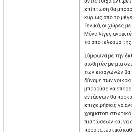
αντίστοιχα αντίμετ
επίπτωση θα μπορο
κυρίως από το μέγε
Γενικά, οι χώρες μ
Μόνο λίγες ανοικτέ
το αποτέλεσμα της
Σύμφωνα με την έκ
αισθητές με μία σε
των εισαγωγών θα 
δύναμη των νοικοκυ
μπορούσε να επηρεά
εντάσεων θα προκα
επιχειρήσεις να αν
χρηματοπιστωτικό 
πιστώσεων και να 
προστατευτικό καθ