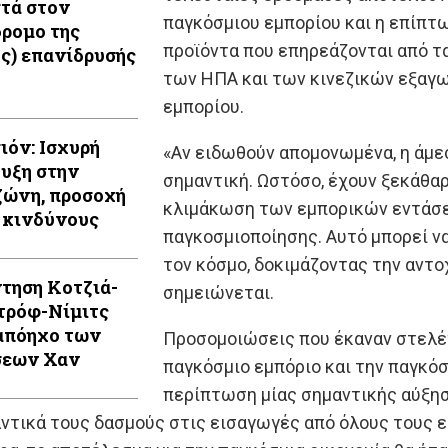
τά στον
παγκόσμιου εμπορίου και η επίπτω
ρομο της
προϊόντα που επηρεάζονται από τ
ής) επανίδρυσής
των ΗΠΑ και των κινεζικών εξαγω
εμπορίου.
ιόν: Ισχυρή
«Αν ειδωθούν απομονωμένα, η άμεσ
υξη στην
σημαντική. Ωστόσο, έχουν ξεκάθαρ
ώνη, προσοχή
κλιμάκωση των εμπορικών εντάσε
 κινδύνους
παγκοσμιοποίησης. Αυτό μπορεί ν
τον κόσμο, δοκιμάζοντας την αντο
τηση Κοτζιά-
σημειώνεται.
τρόφ-Νίμιτς
απόηχο των
Προσομοιώσεις που έκαναν στελέχ
σεων Χαν
παγκόσμιο εμπόριο και την παγκό
περίπτωση μίας σημαντικής αύξηση
τικά τους δασμούς στις εισαγωγές από όλους τους ε