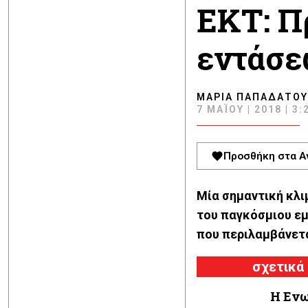
EKT: Π
εντάσ
ΜΑΡΊΑ ΠΑΠΑΔΆΤΟΥ
7 ΜΑΪ́ΟΥ | 2018 | 3:
Προσθήκη στα Α
Μία σημαντική κλι
του παγκόσμιου εμ
που περιλαμβάνετα
σχετικά
Η Εν