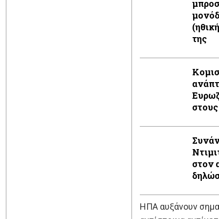
μπροσ
μονόδ
(ηθικ
της
Κομισ
ανάπτ
Ευρωζ
στους
Συνάν
Ντιμι
στον 
δηλώ
ΗΠΑ αυξάνουν σημαν