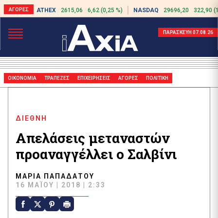
ATHEX
2615,06
6,62 (0,25 %)
NASDAQ
29696,20
322,90 (
ΠΑΡΑΣΚΕΥΗ 07.08.26
ΟΙΚΟΝΟΜΙΑ
ΤΡΑΠΕΖΕΣ
ΕΠΙΧΕΙΡΗΣΕΙΣ
ΑΓΟΡΕΣ
ΠΟΛΙΤΙΚΗ
ΔΙΕΘΝΗ
Απελάσεις μεταναστών
προαναγγέλλει ο Σαλβίνι
ΜΑΡΊΑ ΠΑΠΑΔΆΤΟΥ
16 ΜΑΪ́ΟΥ | 2018 | 2:33