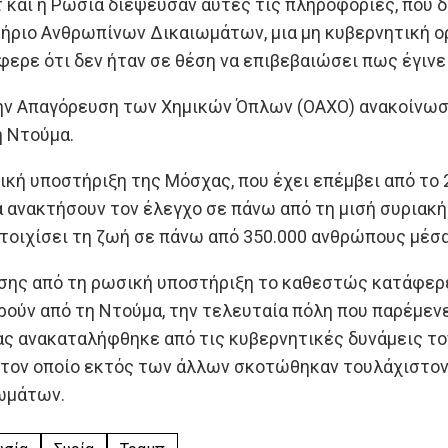
και η Ρωσία διέψευσαν αυτές τις πληροφορίες, που δ
ήριο Ανθρωπίνων Δικαιωμάτων, μια μη κυβερνητική ο
φερε ότι δεν ήταν σε θέση να επιβεβαιώσει πως έγινε
ην Απαγόρευση των Χημικών Όπλων (ΟΑΧΟ) ανακοίνωσε
η Ντούμα.
κή υποστήριξη της Μόσχας, που έχει επέμβει από το 2
 ανακτήσουν τον έλεγχο σε πάνω από τη μισή συριακή
τοιχίσει τη ζωή σε πάνω από 350.000 ανθρώπους μέσα
ης από τη ρωσική υποστήριξη το καθεστώς κατάφερε 
ούν από τη Ντούμα, την τελευταία πόλη που παρέμενε
ς ανακαταλήφθηκε από τις κυβερνητικές δυνάμεις τον
στον οποίο εκτός των άλλων σκοτώθηκαν τουλάχιστον 
ωμάτων.