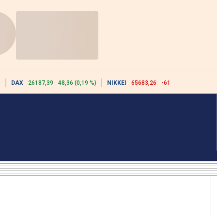
)
DAX
26187,39
48,36 (0,19 %)
NIKKEI
65683,26
-617,18 (-0,93 %)