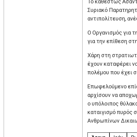
Το καθεστώς Άσαντ 
Συριακό Παρατηρητ
αντιπολίτευση, ανέ
Ο Οργανισμός για τ
για την επίθεση στ
Χάρη στη στρατιωτι
έχουν καταφέρει να
πολέμου που έχει σ
Επωφελούμενο επίσ
αρχίσουν να αποχωρ
ο υπόλοιπος θύλακα
καταιγισμό πυρός 
Ανθρωπίνων Δικαι