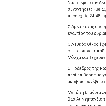
Νωρίτερα στον Λευκ
συναντήσεις «με αξ
προσεχείς 24-48 ώρ
Ο Αμερικανός υπου
εναντίον του συρι
Ο Λευκός Οίκος έχε
ότι το συριακό καθ
Μόσχα και Τεχεράνη
Ο Πρόεδρος της Ρω
περί επίθεσης με χ
ακριβώς συνέβη στ
Μετά τη δημόσια φ
Βασίλι Νεμπένζια τ
τα πράγματα: είναι 