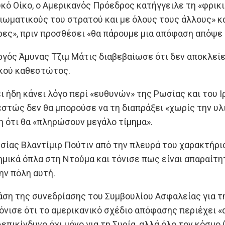
ό Οίκο, ο Αμερικανός Πρόεδρος κατήγγειλε τη «φρικι
ιωματικούς του στρατού και με όλους τους άλλους» κ
ες», πριν προσθέσει «θα πάρουμε μια απόφαση απόψε 
ργός Άμυνας Τζιμ Μάτις διαβεβαίωσε ότι δεν αποκλεί
ακού καθεστώτος.
ι ήδη κάνει λόγο περί «ευθυνών» της Ρωσίας και του Ι
εστώς δεν θα μπορούσε να τη διαπράξει «χωρίς την υ
 ότι θα «πληρώσουν μεγάλο τίμημα».
σίας Βλαντίμιρ Πούτιν από την πλευρά του χαρακτήρι
ημικά όπλα στη Ντούμα και τόνισε πως είναι απαραίτη
ην πόλη αυτή.
άση της συνεδρίασης του Συμβουλίου Ασφαλείας για τ
όνισε ότι το αμερικανικό σχέδιο απόφασης περιέχει 
«επικίνδυνο όχι μόνο για τη Συρία, αλλά όλο τον κόσμο 