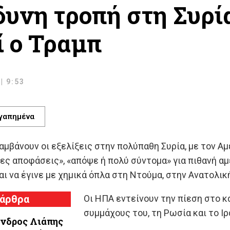
δυνη τροπή στη Συρία
ί ο Τραμπ
| 9:53
γαπημένα
αμβάνουν οι εξελίξεις στην πολύπαθη Συρία, με τον Α
ες αποφάσεις», «απόψε ή πολύ σύντομα» για πιθανή αμ
ι να έγινε με χημικά όπλα στη Ντούμα, στην Ανατολική
 άρθρα
Οι ΗΠΑ εντείνουν την πίεση στο 
συμμάχους του, τη Ρωσία και το Ιρ
νδρος Λιάπης