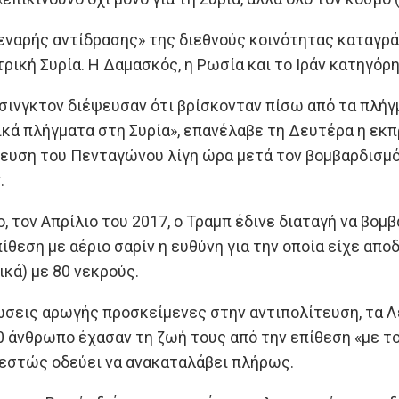
εναρής αντίδρασης» της διεθνούς κοινότητας καταγρ
τρική Συρία. Η Δαμασκός, η Ρωσία και το Ιράν κατηγόρ
άσινγκτον διέψευσαν ότι βρίσκονταν πίσω από τα πλήγμ
ικά πλήγματα στη Συρία», επανέλαβε τη Δευτέρα η εκ
υση του Πενταγώνου λίγη ώρα μετά τον βομβαρδισμό,
.
ο, τον Απρίλιο του 2017, ο Τραμπ έδινε διαταγή να βο
επίθεση με αέριο σαρίν η ευθύνη για την οποία είχε α
ικά) με 80 νεκρούς.
εις αρωγής προσκείμενες στην αντιπολίτευση, τα Λε
 άνθρωπο έχασαν τη ζωή τους από την επίθεση «με τοξ
θεστώς οδεύει να ανακαταλάβει πλήρως.