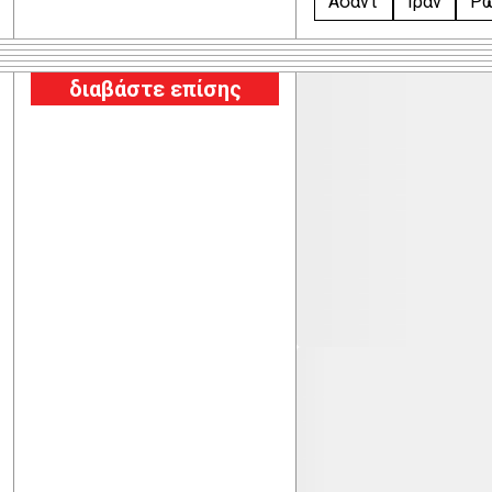
Άσαντ
Ιράν
Ρω
διαβάστε επίσης