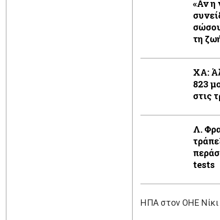
«Αν η
συνεί
σώσου
τη ζω
XA: Ά
823 μ
στις 
Λ. Φρ
τράπε
περάσ
tests
ΗΠΑ στον ΟΗΕ Νίκι 