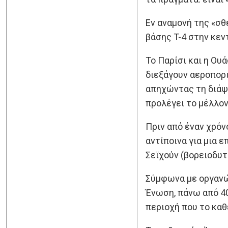
Εν αναμονή της «σθ
βάσης T-4 στην κεν
Το Παρίσι και η Ου
διεξάγουν αεροπορ
απηχώντας τη διάψε
προλέγει το μέλλον
Πριν από έναν χρόν
αντίποινα για μια 
Σεϊχούν (βορειοδυτ
Σύμφωνα με οργανώσ
Ένωση, πάνω από 40
περιοχή που το κα