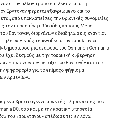
έναν ή τον άλλον τρόπο εμπλέκονται στη
ον Ερντογάν φέρεται εξαγριωμένο και το
εται, από υποκλαπείσες τηλεφωνικές συνομιλίες
ας την περασμένη εβδομάδα, κάποιος Metin
ς του Ερντογάν, διοργάνωνε διαδηλώσεις εναντίον
… τηλεφωνικούς τεμενάδες στον «σουλτάνο»!
el» δημοσίευσε μια αναφορά του Osmanen Germania
ου έχει δεσμούς με την τουρκική κυβέρνηση.
ών επικοινωνιών μεταξύ του Ερντογάν και του
 την ψηφοφορία για το επίμαχο ψήφισμα
 των Αρμενίων…
ερασμένα Χριστούγεννα αρκετές πληροφορίες που
nia BC, όσο και με την κρατική υπηρεσία
τός» του «σουλτάνου» απέδωσε τις εν λόγω