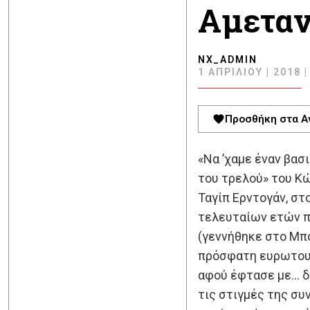
Αμεταν
NX_ADMIN
1 ΑΠΡΙΛΊΟΥ | 2018 |
Προσθήκη στα Α
«Να ’χαμε έναν βασι
του τρελού» του Κώ
Ταγίπ Ερντογάν, στ
τελευταίων ετών π
(γεννήθηκε στο Μπ
πρόσφατη ευρωτουρκ
αφού έφτασε με… δύ
τις στιγμές της συ