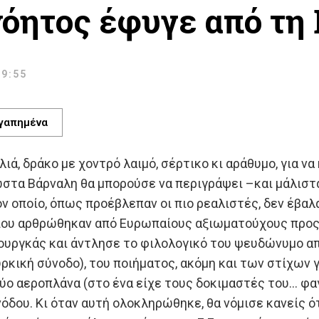
όητος έφυγε από τη 
 9:55
γαπημένα
λιά, δράκο με χοντρό λαιμό, σέρτικο κι αράθυμο, για ν
στα Βάρναλη θα μπορούσε να περιγράψει –και μάλιστ
ον οποίο, όπως προέβλεπαν οι πιο ρεαλιστές, δεν έβαλ
ου αρθρώθηκαν από Ευρωπαίους αξιωματούχους προς τ
ουργκάς και άντλησε το φιλολογικό του ψευδώνυμο απ
ική σύνοδο), του ποιήματος, ακόμη και των στίχων γι
ο αεροπλάνα (στο ένα είχε τους δοκιμαστές του… φαγ
νόδου. Κι όταν αυτή ολοκληρώθηκε, θα νόμισε κανείς ό