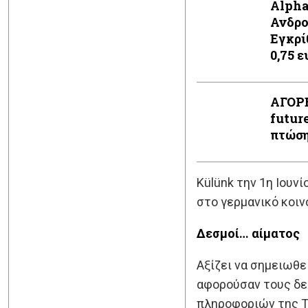
Alpha
Ανδρο
Εγκρί
0,75 
ΑΓΟΡΕ
future
πτώση
Külünk την 1η Ιουν
στo γερμανικό κοιν
Δεσμοί… αίματος
Αξίζει να σημειωθε
αφορούσαν τους δεσ
πληροφοριών της Το