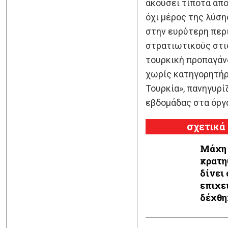
ακούσει τίποτα από 
όχι μέρος της λύση
στην ευρύτερη περι
στρατιωτικούς στις
τουρκική προπαγάν
χωρίς κατηγορητήρι
Τουρκία», πανηγυρί
εβδομάδας στα όργ
σχετικά
Μάχη 
κρατη
δίνει 
επιχε
δέχθη
ληστ