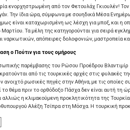
ρία ενορχηστρωμένη από τον Φετουλάχ Γκιουλέν! Τον
άν. Την ίδια ώρα, σύμφωνα με σουηδικά Μέσα Ενημέρ
ήμως είναι καταχωρισμένη ως λέσχη για μποξ, και η οπ
 Μαρτίου. Τα μέλη της κατηγορούνται για σειρά εγκ
αι ναρκωτικών, απόπειρες δολοφονιών, μαστροπεία κα
βαση
ο Πούτιν για
τους ομήρους
σωπικής παρέμβασης του Ρώσου Προέδρου Βλαντιμίρ 
ρατούνται από τις τουρκικές αρχές στις φυλακές τη
ν ανοιχτό ρωσικές πηγές στην Αθήνα, με τις οποίες σ
ί το θέμα πριν το ορθόδοξο Πάσχα δεν είναι αυτή τη ώ
 αλλιώς η κλιμακούμενη προκλητικότητα της Τουρκίας
θυπουργού Αλέξη Τσίπρα στη Μόσχα. Η τουρκική προ