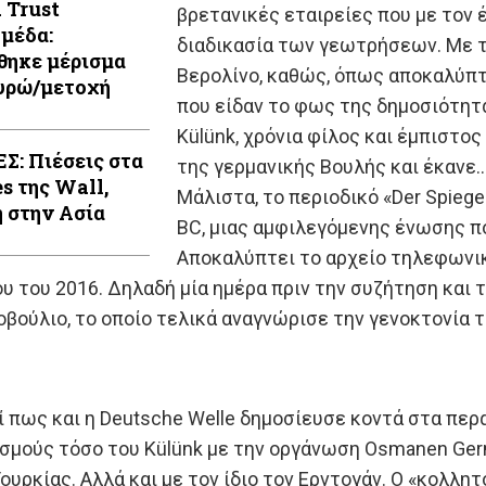
 Trust
βρετανικές εταιρείες που με τον 
μέδα:
διαδικασία των γεωτρήσεων. Με τ
θηκε μέρισμα
Βερολίνο, καθώς, όπως αποκαλύπτ
ευρώ/μετοχή
που είδαν το φως της δημοσιότητ
Külünk, χρόνια φίλος και έμπιστο
Σ: Πιέσεις στα
της γερμανικής Βουλής και έκανε
s της Wall,
Μάλιστα, το περιοδικό «Der Spieg
 στην Ασία
BC, μιας αμφιλεγόμενης ένωσης π
Αποκαλύπτει το αρχείο τηλεφωνικ
ίου του 2016. Δηλαδή μία ημέρα πριν την συζήτηση και
οβούλιο, το οποίο τελικά αναγνώρισε την γενοκτονία
ί πως και η Deutsche Welle δημοσίευσε κοντά στα π
μούς τόσο του Külünk με την οργάνωση Osmanen Germa
υρκίας. Αλλά και με τον ίδιο τον Ερντογάν. Ο «κολλη