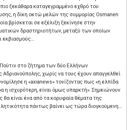
 πιο ξεκάθαρα καταγεγραμμένο εχθρό του
ωσης, η δίκη οκτώ μελών της συμμορίας Osmanen
οία βρίσκεται σε εξέλιξη ξεκίνησε στην
ληματικών δραστηριοτήτων, μεταξύ των οποίων
ι εκβιασμούς…
Πούτιν στο ζήτημα των δύο Ελλήνων
ς Αδριανούπολης, χωρίς να τους έχουν απαγγελθεί
υνομίλησε η «axianews» τονίζοντας πως «η ελπίδα
ρα η ισχυρότερη, είναι όμως υπαρκτή». Σημειώνουν
 θα είναι ένα από τα κορυφαία θέματα της
κλητικότητα πάντως βαίνει ως τώρα διογκούμενη…