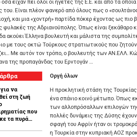
όσα είχαν πει όλοι οι ηγέτες της Ε.Ε. και από τα οποί
ς του. Είναι πλέον φανερό από όλους πως ο «σουλτάνος
οχή, και μια «χοντρή» παρτίδα πόκερ έχοντας ως πιο
 φυλακές της Αδριανούπολης. Όπως είναι ξεκάθαρο κα
δα ακούει Έλληνα βουλευτή και μάλιστα της συμπολίτ
ο με τους οκτώ Τούρκους στρατιωτικούς που ζητούν 
ζει… Με αυτόν τον τρόπο, ο βουλευτής των ΑΝ.ΕΛΛ. 
ανα της προπαγάνδας του Ερντογάν …
 άρθρα
Οργή όλων
για να
Η προκλητική στάση της Τουρκίας 
θεί στη ζωή
ένα σπάνιο κοινό μέτωπο. Όπως ε
ο
των αλλοπρόσαλλων επιλογών της 
ιρηματίας που
πολλές δυνάμεις της Δύσης έχουν
κε τα πυρά
σφαγή του Αφρίν ήταν οι τρομοκράτ
ών
η Τουρκία στην κυπριακή ΑΟΖ προκ