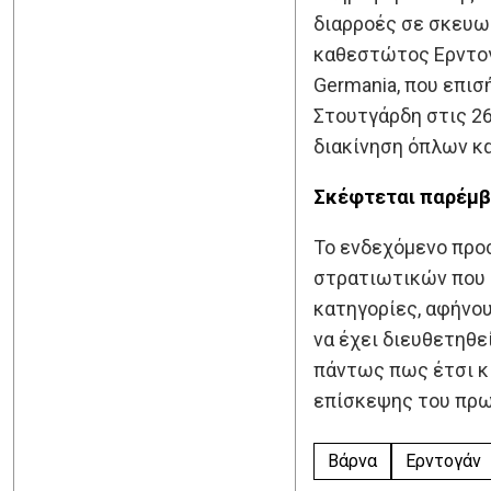
διαρροές σε σκευω
καθεστώτος Ερντογ
Germania, που επισ
Στουτγάρδη στις 26
διακίνηση όπλων κ
Σκέφτεται
παρέμ
Το ενδεχόμενο προ
στρατιωτικών που κ
κατηγορίες, αφήνου
να έχει διευθετηθε
πάντως πως έτσι κι
επίσκεψης του πρω
Βάρνα
Ερντογάν