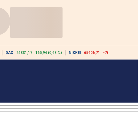
DAX
26331,17
165,94 (0,63 %)
NIKKEI
65606,71
-76,55 (-0,12 %)