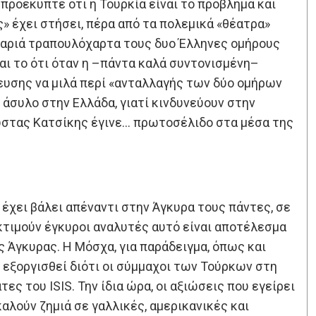
α προέκυπτε ότι η Τουρκία είναι το πρόβλημα και
» έχει στήσει, πέρα από τα πολεμικά «θέατρα»
 βαριά τραπουλόχαρτα τους δυο Έλληνες ομήρους
ι το ότι όταν η –πάντα καλά συντονισμένη–
ευσης να μιλά περί «ανταλλαγής των δύο ομήρων
άσυλο στην Ελλάδα, γιατί κινδυνεύουν στην
Κώστας Κατσίκης έγινε… πρωτοσέλιδο στα μέσα της
έχει βάλει απέναντι στην Άγκυρα τους πάντες, σε
κτιμούν έγκυροι αναλυτές αυτό είναι αποτέλεσμα
Άγκυρας. Η Μόσχα, για παράδειγμα, όπως και
 εξοργισθεί διότι οι σύμμαχοι των Τούρκων στη
ες του ISIS. Την ίδια ώρα, οι αξιώσεις που εγείρει
αλούν ζημιά σε γαλλικές, αμερικανικές και