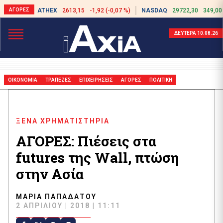
ATHEX
2613,15
-1,92 (-0,07 %)
NASDAQ
29722,30
349,00
ΔΕΥΤΕΡΑ 10.08.26
ΟΙΚΟΝΟΜΙΑ
ΤΡΑΠΕΖΕΣ
ΕΠΙΧΕΙΡΗΣΕΙΣ
ΑΓΟΡΕΣ
ΠΟΛΙΤΙΚΗ
ΞΕΝΑ ΧΡΗΜΑΤΙΣΤΗΡΙΑ
ΑΓΟΡΕΣ: Πιέσεις στα
futures της Wall, πτώση
στην Ασία
ΜΑΡΊΑ ΠΑΠΑΔΆΤΟΥ
2 ΑΠΡΙΛΊΟΥ | 2018 | 11:11