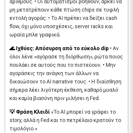
αριθμούς. • Οι αυτοματισμοί βοηθούν, αρκεί να
μη μετατρέπουν κάθε πτώση chips σε τυφλή
εντολή αγοράς. • Το AI πρέπει να δείξει cash
flow, όχι μόνο υποσχέσεις, server racks και
ωραία μπλε γραφικά.
🌊 Ιχθύες: Απόσυρση από το εύκολο dip
• Αν
όλοι λένε «αγόρασε τη διόρθωση», ρώτα ποιος
πουλάει σε αυτούς που το πιστεύουν. • Μην
αγοράσεις την ανάγκη των άλλων να
δικαιώσουν το AI narrative τους. • Η διαίσθηση
σήμερα λέει λιγότερη έκθεση, καθαρό μυαλό
και καμία βιασύνη πριν μιλήσει η Fed.
💡 Φράση Κλειδί
«Το AI μπορεί να γράφει το
story, αλλά η Fed και το πετρέλαιο κρατούν το
τιμολόγιο.»