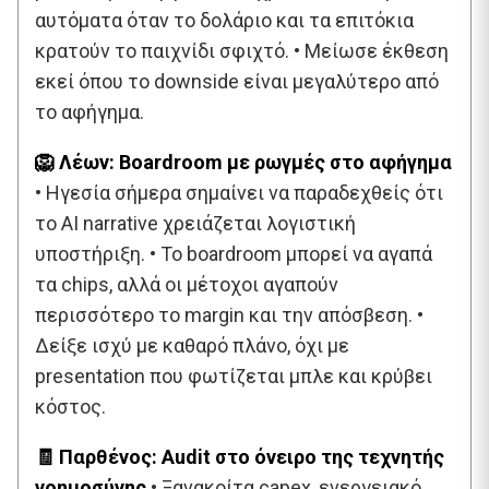
αυτόματα όταν το δολάριο και τα επιτόκια
κρατούν το παιχνίδι σφιχτό. • Μείωσε έκθεση
εκεί όπου το downside είναι μεγαλύτερο από
το αφήγημα.
🦁 Λέων: Boardroom με ρωγμές στο αφήγημα
• Ηγεσία σήμερα σημαίνει να παραδεχθείς ότι
το AI narrative χρειάζεται λογιστική
υποστήριξη. • Το boardroom μπορεί να αγαπά
τα chips, αλλά οι μέτοχοι αγαπούν
περισσότερο το margin και την απόσβεση. •
Δείξε ισχύ με καθαρό πλάνο, όχι με
presentation που φωτίζεται μπλε και κρύβει
κόστος.
🧾 Παρθένος: Audit στο όνειρο της τεχνητής
νοημοσύνης
• Ξανακοίτα capex, ενεργειακό