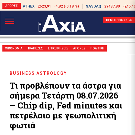
ATHEX
2623,91
-4,82 (-0,18 %)
NASDAQ
29487,80
-245,40
ΠΕΜΠΤΗ 06.08.26
ΟΙΚΟΝΟΜΙΑ
ΤΡΑΠΕΖΕΣ
ΕΠΙΧΕΙΡΗΣΕΙΣ
ΑΓΟΡΕΣ
ΠΟΛΙΤΙΚΗ
BUSINESS ASTROLOGY
Τι προβλέπουν τα άστρα για
σήμερα Τετάρτη 08.07.2026
– Chip dip, Fed minutes και
πετρέλαιο με γεωπολιτική
φωτιά