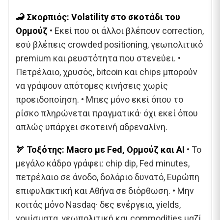
🦂 Σκορπιός: Volatility στο σκοτάδι του
Ορμούζ
• Εκεί που οι άλλοι βλέπουν correction,
εσύ βλέπεις crowded positioning, γεωπολιτικό
premium και ρευστότητα που στενεύει. •
Πετρέλαιο, χρυσός, bitcoin και chips μπορούν
να γράψουν απότομες κινήσεις χωρίς
προειδοποίηση. • Μπες μόνο εκεί όπου το
ρίσκο πληρώνεται πραγματικά· όχι εκεί όπου
απλώς υπάρχει σκοτεινή αδρεναλίνη.
🏹 Τοξότης: Macro με Fed, Ορμούζ και AI
• Το
μεγάλο κάδρο γράφει: chip dip, Fed minutes,
πετρέλαιο σε άνοδο, δολάριο δυνατό, Ευρώπη
επιφυλακτική και Αθήνα σε διόρθωση. • Μην
κοιτάς μόνο Nasdaq· δες ενέργεια, yields,
νομίσματα, γεωπολιτική και commodities μαζί.