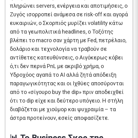
πληρώνει servers, ενέργεια και αποτιμήσεις, ο
Ζυγός ισορροπεί ανάμεσα σε risk-off και αγορά
ευκαιριών, ο Σκορπιός μυρίζει volatility κάτω
από τα γεωπολιτικά headlines, ο Τοξότης
βλέπει το macro σαν χάρτη με Fed, πετρέλαιο,
δολάριο και τεχνολογία να τραβούν σε
αντίθετες κατευθύνσεις, ο Αιγόκερως κόβει
ό,τι δεν περνά PnL με ακριβό χρήμα, ο
Υδροχόος αγαπά το AI αλλά ζητά απόδειξη
παραγωγικότητας και οι Ιχθύες αποσύρονται
από το «σίγουρο buy the dip» πριν αποδειχθεί
ότι το dip είχε και δεύτερο υπόγειο. Η στήλη
διαβάζεται με χιούμορ και ψυχραιμία – τα
άστρα προτείνουν, εσείς αποφασίζετε.
📊 Το Business Σκορ της