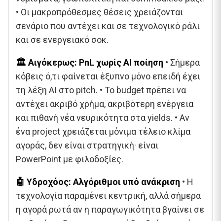
• Οι μακροπρόθεσμες θέσεις χρειάζονται
σενάριο που αντέχει και σε τεχνολογικό ράλι
και σε ενεργειακό σοκ.
🏛️ Αιγόκερως: PnL χωρίς AI ποίηση
• Σήμερα
κόβεις ό,τι φαίνεται έξυπνο μόνο επειδή έχει
τη λέξη AI στο pitch. • Το budget πρέπει να
αντέχει ακριβό χρήμα, ακριβότερη ενέργεια
και πιθανή νέα νευρικότητα στα yields. • Αν
ένα project χρειάζεται μόνιμα τέλειο κλίμα
αγοράς, δεν είναι στρατηγική· είναι
PowerPoint με φιλοδοξίες.
🤖 Υδροχόος: Αλγόριθμοι υπό ανάκριση
• Η
τεχνολογία παραμένει κεντρική, αλλά σήμερα
η αγορά ρωτά αν η παραγωγικότητα βγαίνει σε