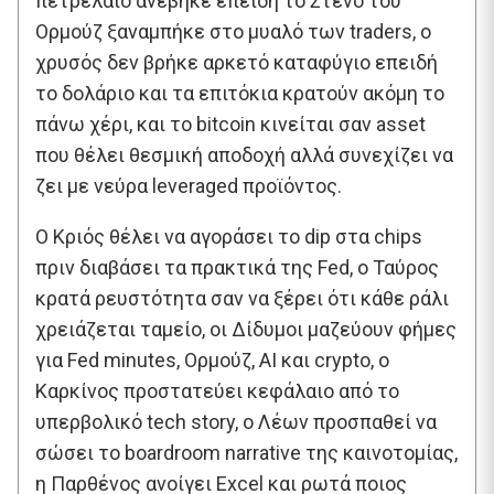
πετρέλαιο ανέβηκε επειδή το Στενό του
Ορμούζ ξαναμπήκε στο μυαλό των traders, ο
χρυσός δεν βρήκε αρκετό καταφύγιο επειδή
το δολάριο και τα επιτόκια κρατούν ακόμη το
πάνω χέρι, και το bitcoin κινείται σαν asset
που θέλει θεσμική αποδοχή αλλά συνεχίζει να
ζει με νεύρα leveraged προϊόντος.
Ο Κριός θέλει να αγοράσει το dip στα chips
πριν διαβάσει τα πρακτικά της Fed, ο Ταύρος
κρατά ρευστότητα σαν να ξέρει ότι κάθε ράλι
χρειάζεται ταμείο, οι Δίδυμοι μαζεύουν φήμες
για Fed minutes, Ορμούζ, AI και crypto, ο
Καρκίνος προστατεύει κεφάλαιο από το
υπερβολικό tech story, ο Λέων προσπαθεί να
σώσει το boardroom narrative της καινοτομίας,
η Παρθένος ανοίγει Excel και ρωτά ποιος