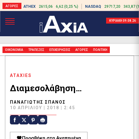
ATHEX
2615,06
6,62 (0,25 %)
NASDAQ
29717,20
343,87 (
ΚΥΡΙΑΚΗ 09.08.26
ΟΙΚΟΝΟΜΙΑ
ΤΡΑΠΕΖΕΣ
ΕΠΙΧΕΙΡΗΣΕΙΣ
ΑΓΟΡΕΣ
ΠΟΛΙΤΙΚΗ
ATAXIES
Διαμεσολάβηση…
ΠΑΝΑΓΙΏΤΗΣ ΣΠΑΝΌΣ
10 ΑΠΡΙΛΊΟΥ | 2018 | 2:45
Προσθήκη στα Αγαπημένα