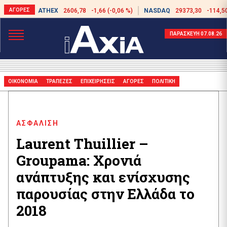
ATHEX
2606,78
-1,66 (-0,06 %)
NASDAQ
29373,30
-114,50
ΠΑΡΑΣΚΕΥΗ 07.08.26
ΟΙΚΟΝΟΜΙΑ
ΤΡΑΠΕΖΕΣ
ΕΠΙΧΕΙΡΗΣΕΙΣ
ΑΓΟΡΕΣ
ΠΟΛΙΤΙΚΗ
ΑΣΦΑΛΙΣΗ
Laurent Thuillier –
Groupama: Χρονιά
ανάπτυξης και ενίσχυσης
παρουσίας στην Ελλάδα το
2018