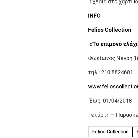
Σχέδια στο χαρτί κ
INFO
Felios Collection
«
T
ο επίμονο ελάχ
Φωκίωνος Νέγρη 16
τηλ.: 210 8824681
www.felioscollectio
Έως: 01/04/2018
Τετάρτη – Παρασκευ
Felios Collection