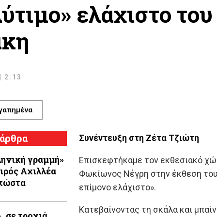
λύτιμο» ελάχιστο το
άκη
| 2:13
γαπημένα
 άρθρα
Συνέντευξη στη Ζέτα Τζιώτη
ληνική γραμμή»
Επισκεφτήκαμε τον εκθεσιακό χώ
ειρός Aχιλλέα
Φωκίωνος Νέγρη στην έκθεση του 
κώστα
επίμονο ελάχιστο».
Κατεβαίνοντας τη σκάλα και μπαί
. σε τροχιά