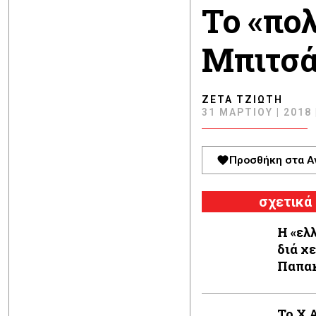
Το «πο
Μπιτσ
ΖΈΤΑ ΤΖΙΏΤΗ
31 ΜΑΡΤΊΟΥ | 2018 
Προσθήκη στα Α
σχετικά
Η «ελ
διά χ
Παπα
Το Χ.Α