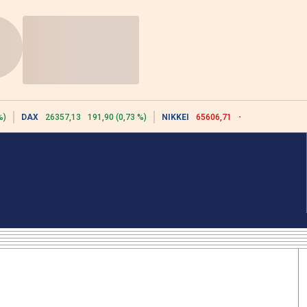
%)
DAX
26357,13
191,90 (0,73 %)
NIKKEI
65606,71
-76,55 (-0,12 %)