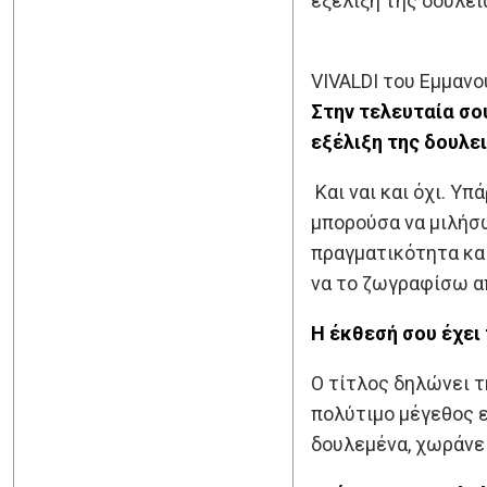
εξέλιξη της δουλει
VIVALDI του Εμμαν
Στην τελευταία σο
εξέλιξη της δουλει
Και ναι και όχι. Υ
μπορούσα να μιλήσω
πραγματικότητα κα
να το ζωγραφίσω απ
Η έκθεσή σου έχει 
Ο τίτλος δηλώνει τ
πολύτιμο μέγεθος επ
δουλεμένα, χωράνε 