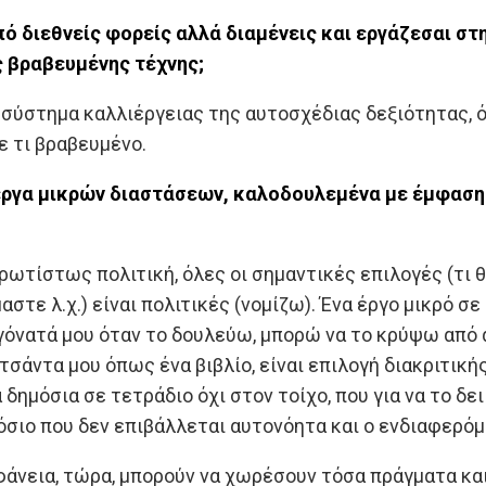
πό διεθνείς φορείς αλλά διαμένεις και εργάζεσαι στ
 βραβευμένης τέχνης;
α σύστημα καλλιέργειας της αυτοσχέδιας δεξιότητας, 
ε τι βραβευμένο.
έργα μικρών διαστάσεων, καλοδουλεμένα με έμφαση 
πρωτίστως πολιτική, όλες οι σημαντικές επιλογές (τι 
αστε λ.χ.) είναι πολιτικές (νομίζω). Ένα έργο μικρό σ
γόνατά μου όταν το δουλεύω, μπορώ να το κρύψω από α
τσάντα μου όπως ένα βιβλίο, είναι επιλογή διακριτικής
ημόσια σε τετράδιο όχι στον τοίχο, που για να το δει
μόσιο που δεν επιβάλλεται αυτονόητα και ο ενδιαφερόμε
φάνεια, τώρα, μπορούν να χωρέσουν τόσα πράγματα και 