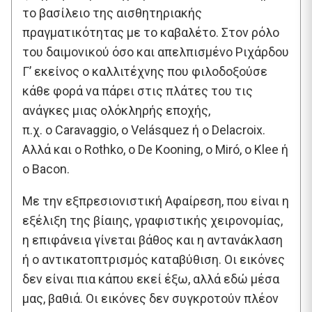
το βασίλειο της αισθητηριακής
πραγματικότητας με το καβαλέτο. Στον ρόλο
του δαιμονικού όσο και απελπισμένο Ριχάρδου
Γ’ εκείνος ο καλλιτέχνης που φιλοδοξούσε
κάθε φορά να πάρει στις πλάτες του τις
ανάγκες μιας ολόκληρής εποχής,
π.χ. ο Caravaggio, ο Velásquez ή ο Delacroix.
Αλλά και ο Rothko, ο De Kooning, ο Miró, ο Klee ή
ο Bacon.
Με την εξπρεσιονιστική Αφαίρεση, που είναι η
εξέλιξη της βίαιης, γραφιστικής χειρονομίας,
η επιφάνεια γίνεται βάθος και η αντανάκλαση
ή ο αντικατοπτρισμός καταβύθιση. Οι εικόνες
δεν είναι πια κάπου εκεί έξω, αλλά εδώ μέσα
μας, βαθιά. Οι εικόνες δεν συγκροτούν πλέον