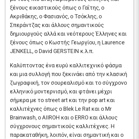
ξένους εικαστικούς όπως ο Γαΐτης, ο
Ακριθάκης, ο Φασιανός, ο Τσόκλης, ο
Σπεράντζας και άλλους σημαντικούς
δημιουργούς αλλά και νεότερους Έλληνες και
ξένους όπως ο Κωστής Γεωργίου, η Laurence
JENKELL, o David GERSTEIN κ.λ.π.
Καλύπτοντας ένα ευρύ καλλιτεχνικό φάσμα
και μια συλλογή που ξεκινάει από την κλασική
ζωγραφική, τον σουρεαλισμό και το σύγχρονο
ελληνικό μοντερνισμό, και φτάνει μέχρι
σήμερα με το street art και την pop art και
καλλιτέχνες όπως ο Βlek Le Rat και ο Μr
Βrainwash, o AIIROH και o ERRO και άλλους
σύγχρονους σημαντικούς καλλιτέχνες. Η
παρακαταθήκη, λοιπόν, είναι σημαντική και ο