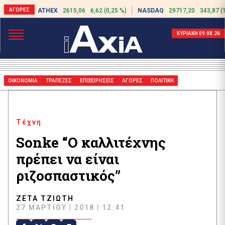
ATHEX
2615,06
6,62 (0,25 %)
NASDAQ
29717,20
343,87 (
ΚΥΡΙΑΚΗ 09.08.26
ΟΙΚΟΝΟΜΙΑ
ΤΡΑΠΕΖΕΣ
ΕΠΙΧΕΙΡΗΣΕΙΣ
ΑΓΟΡΕΣ
ΠΟΛΙΤΙΚΗ
Τέχνη
Sonke “Ο καλλιτέχνης
πρέπει να είναι
ριζοσπαστικός”
ΖΈΤΑ ΤΖΙΏΤΗ
27 ΜΑΡΤΊΟΥ | 2018 | 12:41