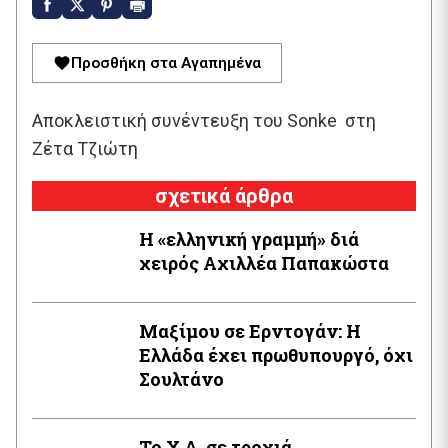
Προσθήκη στα Αγαπημένα
Αποκλειστική συνέντευξη του Sonke
στη
Ζέτα Τζιώτη
σχετικά άρθρα
Η «ελληνική γραμμή» διά
χειρός Aχιλλέα Παπακώστα
Μαξίμου σε Ερντογάν: Η
Ελλάδα έχει πρωθυπουργό, όχι
Σουλτάνο
Το Χ.Α. σε τροχιά