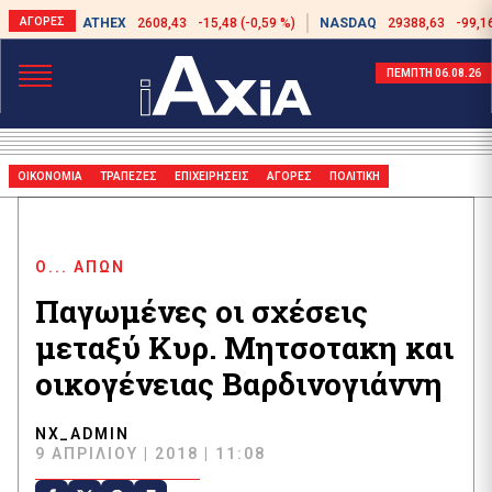
ATHEX
2608,43
-15,48 (-0,59 %)
NASDAQ
29388,63
-99,1
ΠΕΜΠΤΗ 06.08.26
ΟΙΚΟΝΟΜΙΑ
ΤΡΑΠΕΖΕΣ
ΕΠΙΧΕΙΡΗΣΕΙΣ
ΑΓΟΡΕΣ
ΠΟΛΙΤΙΚΗ
Ο... ΑΠΩΝ
Παγωμένες οι σχέσεις
μεταξύ Κυρ. Μητσοτακη και
οικογένειας Βαρδινογιάννη
NX_ADMIN
9 ΑΠΡΙΛΊΟΥ | 2018 | 11:08