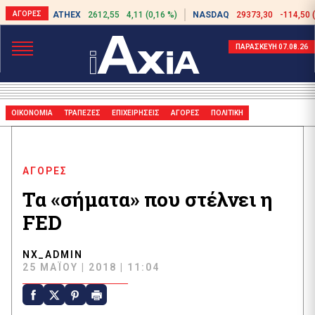
ATHEX
2612,55
4,11 (0,16 %)
NASDAQ
29373,30
-114,50 
ΠΑΡΑΣΚΕΥΗ 07.08.26
ΟΙΚΟΝΟΜΙΑ
ΤΡΑΠΕΖΕΣ
ΕΠΙΧΕΙΡΗΣΕΙΣ
ΑΓΟΡΕΣ
ΠΟΛΙΤΙΚΗ
ΑΓΟΡΕΣ
Τα «σήματα» που στέλνει η
FED
NX_ADMIN
25 ΜΑΪ́ΟΥ | 2018 | 11:04