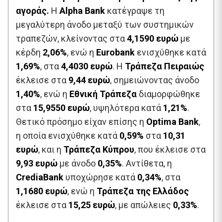
αγοράς.
Η
Alpha Bank
κατέγραψε τη
μεγαλύτερη άνοδο μεταξύ των συστημικών
τραπεζών, κλείνοντας στα
4,1590 ευρώ
με
κέρδη
2,06%
, ενώ η
Eurobank
ενισχύθηκε κατά
1,69%
, στα
4,4030 ευρώ
. Η
Τράπεζα Πειραιώς
έκλεισε στα
9,44 ευρώ
, σημειώνοντας άνοδο
1,40%
, ενώ η
Εθνική Τράπεζα
διαμορφώθηκε
στα
15,9550 ευρώ
, υψηλότερα κατά
1,21%
.
Θετικό πρόσημο είχαν επίσης η
Optima Bank
,
η οποία ενισχύθηκε κατά
0,59%
στα
10,31
ευρώ
, και η
Τράπεζα Κύπρου
, που έκλεισε στα
9,93 ευρώ
με άνοδο
0,35%
. Αντίθετα, η
CrediaBank
υποχώρησε κατά
0,34%
, στα
1,1680 ευρώ
, ενώ η
Τράπεζα της Ελλάδος
έκλεισε στα
15,25 ευρώ
, με απώλειες
0,33%
.