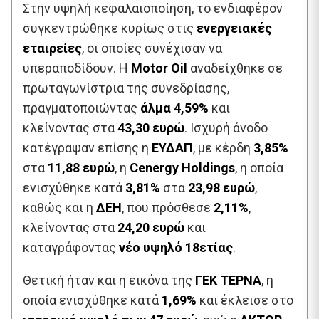
Στην υψηλή κεφαλαιοποίηση, το ενδιαφέρον
συγκεντρώθηκε κυρίως στις
ενεργειακές
εταιρείες
, οι οποίες συνέχισαν να
υπεραποδίδουν. Η
Motor Oil
αναδείχθηκε σε
πρωταγωνίστρια της συνεδρίασης,
πραγματοποιώντας
άλμα 4,59%
και
κλείνοντας στα
43,30 ευρώ
. Ισχυρή άνοδο
κατέγραψαν επίσης η
ΕΥΔΑΠ
, με κέρδη
3,85%
στα
11,88 ευρώ
, η
Cenergy Holdings
, η οποία
ενισχύθηκε κατά
3,81%
στα
23,98 ευρώ
,
καθώς και η
ΔΕΗ
, που πρόσθεσε
2,11%
,
κλείνοντας στα
24,20 ευρώ
και
καταγράφοντας
νέο υψηλό 18ετίας
.
Θετική ήταν και η εικόνα της
ΓΕΚ ΤΕΡΝΑ
, η
οποία ενισχύθηκε κατά
1,69%
και έκλεισε στο