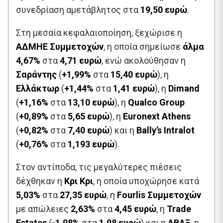
συνεδρίαση αμετάβλητος στα
19,50 ευρώ
.
Στη μεσαία κεφαλαιοποίηση, ξεχώρισε η
ΑΔΜΗΕ Συμμετοχών
, η οποία σημείωσε
άλμα
4,67%
στα
4,71 ευρώ
, ενώ ακολούθησαν η
Σαράντης
(
+1,99%
στα
15,40 ευρώ
), η
Ελλάκτωρ
(
+1,44%
στα
1,41 ευρώ
), η
Dimand
(
+1,16%
στα
13,10 ευρώ
), η
Qualco Group
(
+0,89%
στα
5,65 ευρώ
), η
Euronext Athens
(
+0,82%
στα
7,40 ευρώ
) και η
Bally’s Intralot
(
+0,76%
στα
1,193 ευρώ
).
Στον αντίποδα, τις μεγαλύτερες πιέσεις
δέχθηκαν η
Κρι Κρι
, η οποία υποχώρησε κατά
5,03%
στα
27,35 ευρώ
, η
Fourlis Συμμετοχών
με απώλειες
2,63%
στα
4,45 ευρώ
, η
Trade
Estates
(
-1,98%
στα
1,98 ευρώ
) και η
ΑΒΑΞ
, η