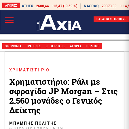
ATHEX
2608,44
-15,47 (-0,59 %)
NASDAQ
29373,30
-114,
ΠΑΡΑΣΚΕΥΗ 07.08.26
ΟΙΚΟΝΟΜΙΑ
ΤΡΑΠΕΖΕΣ
ΕΠΙΧΕΙΡΗΣΕΙΣ
ΑΓΟΡΕΣ
ΠΟΛΙΤΙΚΗ
ΧΡΗΜΑΤΙΣΤΗΡΙΟ
Χρηματιστήριο: Ράλι με
σφραγίδα JP Morgan – Στις
2.560 μονάδες ο Γενικός
Δείκτης
ΜΠΆΜΠΗΣ ΠΟΛΊΤΗΣ
6 ΙΟΥΛΊΟΥ | 2026 | 6:19