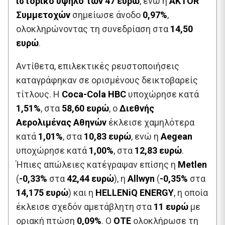
ιστορικό υψηλό των 47 ευρώ
, ενώ η
AKTOR
Συμμετοχών
σημείωσε άνοδο
0,97%
,
ολοκληρώνοντας τη συνεδρίαση στα
14,50
ευρώ
.
Αντίθετα, επιλεκτικές ρευστοποιήσεις
καταγράφηκαν σε ορισμένους δεικτοβαρείς
τίτλους. Η
Coca-Cola HBC
υποχώρησε κατά
1,51%
, στα
58,60 ευρώ
, ο
Διεθνής
Αερολιμένας Αθηνών
έκλεισε χαμηλότερα
κατά
1,01%
, στα
10,83 ευρώ
, ενώ η
Aegean
υποχώρησε κατά
1,00%
, στα
12,83 ευρώ
.
Ήπιες απώλειες κατέγραψαν επίσης η
Metlen
(
-0,33%
στα
42,44 ευρώ
), η
Allwyn
(
-0,35%
στα
14,175 ευρώ
) και η
HELLENiQ ENERGY
, η οποία
έκλεισε σχεδόν αμετάβλητη στα
11 ευρώ
με
οριακή πτώση
0,09%
. Ο
ΟΤΕ
ολοκλήρωσε τη