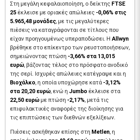
Στη μεγάλη κεφαλαιοποίηση, ο δείκτης
FTSE
25
έκλεισε με οριακές απώλειες
-0,06% στις
5.965,48 μονάδες
, με τις μεγαλύτερες
πιέσεις να καταγράφονται σε τίτλους που
είχαν προηγουμένως υπεραποδώσει. Η
Allwyn
βρέθηκε στο επίκεντρο των ρευστοποιήσεων,
σημειώνοντας πτώση
-3,66% στα 13,015
ευρώ
, βάζοντας τέλος στο πρόσφατο ανοδικό
της σερί. Ισχυρές απώλειες κατέγραψε και η
Βιοχάλκο
, η οποία υποχώρησε κατά
-3,12%
στα 20,20 ευρώ
, ενώ η
Jumbo
έκλεισε στα
22,50 ευρώ
με πτώση
-2,17%
, μετά τις
επιφυλακτικές αναφορές της διοίκησης για
τις επιπτώσεις των διεθνών εξελίξεων.
Πιέσεις ασκήθηκαν επίσης στη
Metlen
, η