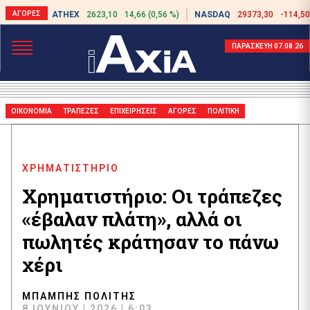
ATHEX
2623,10
14,66 (0,56 %)
NASDAQ
29373,30
-114,50
ΠΑΡΑΣΚΕΥΗ 07.08.26
ΟΙΚΟΝΟΜΙΑ
ΤΡΑΠΕΖΕΣ
ΕΠΙΧΕΙΡΗΣΕΙΣ
ΑΓΟΡΕΣ
ΠΟΛΙΤΙΚΗ
ΧΡΗΜΑΤΙΣΤΗΡΙΟ
Χρηματιστήριο: Οι τράπεζες
«έβαλαν πλάτη», αλλά οι
πωλητές κράτησαν το πάνω
χέρι
ΜΠΆΜΠΗΣ ΠΟΛΊΤΗΣ
8 ΙΟΥΝΊΟΥ | 2026 | 6:03