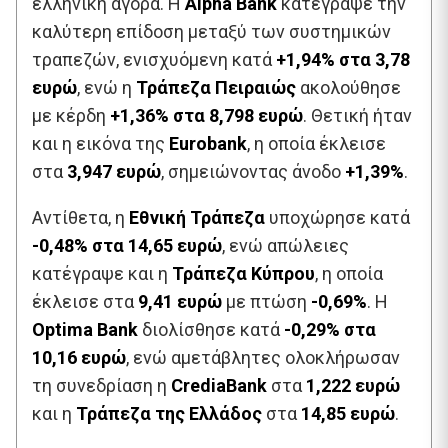
ελληνική αγορά. Η
Alpha Bank
κατέγραψε την
καλύτερη επίδοση μεταξύ των συστημικών
τραπεζών, ενισχυόμενη κατά
+1,94% στα 3,78
ευρώ
, ενώ η
Τράπεζα Πειραιώς
ακολούθησε
με κέρδη
+1,36% στα 8,798 ευρώ
. Θετική ήταν
και η εικόνα της
Eurobank
, η οποία έκλεισε
στα
3,947 ευρώ
, σημειώνοντας άνοδο
+1,39%
.
Αντίθετα, η
Εθνική Τράπεζα
υποχώρησε κατά
-0,48% στα 14,65 ευρώ
, ενώ απώλειες
κατέγραψε και η
Τράπεζα Κύπρου
, η οποία
έκλεισε στα
9,41 ευρώ
με πτώση
-0,69%
. Η
Optima Bank
διολίσθησε κατά
-0,29% στα
10,16 ευρώ
, ενώ αμετάβλητες ολοκλήρωσαν
τη συνεδρίαση η
CrediaBank
στα
1,222 ευρώ
και η
Τράπεζα της Ελλάδος
στα
14,85 ευρώ
.