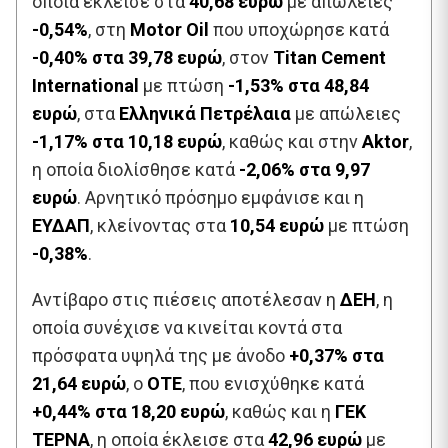
οποία έκλεισε στα
40,68 ευρώ
με απώλειες
-0,54%
, στη
Motor Oil
που υποχώρησε κατά
-0,40% στα 39,78 ευρώ
, στον
Titan Cement
International
με πτώση
-1,53% στα 48,84
ευρώ
, στα
Ελληνικά Πετρέλαια
με απώλειες
-1,17% στα 10,18 ευρώ
, καθώς και στην
Aktor
,
η οποία διολίσθησε κατά
-2,06% στα 9,97
ευρώ
. Αρνητικό πρόσημο εμφάνισε και η
ΕΥΔΑΠ
, κλείνοντας στα
10,54 ευρώ
με πτώση
-0,38%
.
Αντίβαρο στις πιέσεις αποτέλεσαν η
ΔΕΗ
, η
οποία συνέχισε να κινείται κοντά στα
πρόσφατα υψηλά της με άνοδο
+0,37% στα
21,64 ευρώ
, ο
ΟΤΕ
, που ενισχύθηκε κατά
+0,44% στα 18,20 ευρώ
, καθώς και η
ΓΕΚ
ΤΕΡΝΑ
, η οποία έκλεισε στα
42,96 ευρώ
με