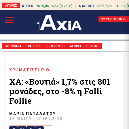
ATHEX
2615,06
6,62 (0,25 %)
NASDAQ
29717,20
343,87 (
ΚΥΡΙΑΚΗ 09.08.26
ΟΙΚΟΝΟΜΙΑ
ΤΡΑΠΕΖΕΣ
ΕΠΙΧΕΙΡΗΣΕΙΣ
ΑΓΟΡΕΣ
ΠΟΛΙΤΙΚΗ
ΧΡΗΜΑΤΙΣΤΗΡΙΟ
ΧΑ: «Βουτιά» 1,7% στις 801
μονάδες, στο -8% η Folli
Follie
ΜΑΡΊΑ ΠΑΠΑΔΆΤΟΥ
15 ΜΑΪ́ΟΥ | 2018 | 3:35