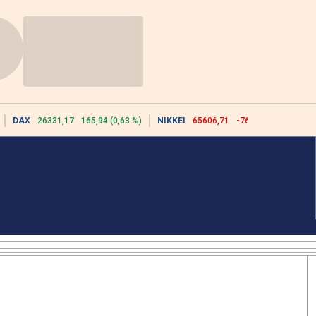
DAX
26331,17
165,94 (0,63 %)
NIKKEI
65606,71
-76,55 (-0,12 %)