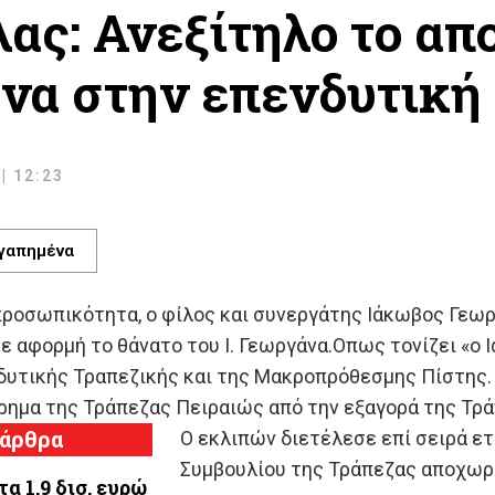
ας: Ανεξίτηλο το απ
να στην επενδυτική
| 12:23
γαπημένα
ροσωπικότητα, ο φίλος και συνεργάτης Ιάκωβος Γεωργ
με αφορμή το θάνατο του Ι. Γεωργάνα.Οπως τονίζει «
υτικής Τραπεζικής και της Μακροπρόθεσμης Πίστης. Ε
ρημα της Τράπεζας Πειραιώς από την εξαγορά της Τρά
 άρθρα
Ο εκλιπών διετέλεσε επί σειρά ε
Συμβουλίου της Τράπεζας αποχωρώ
τα 1,9 δισ. ευρώ