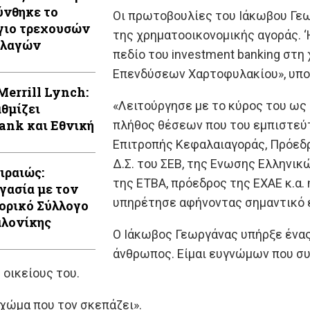
ύνθηκε το
Οι πρωτοβουλίες του Ιάκωβου Γε
γιο τρεχουσών
της χρηματοοικονομικής αγοράς. ‘
λλαγών
πεδίο του investment banking στη
Επενδύσεων Χαρτοφυλακίου», υπογ
Μerrill Lynch:
«Λειτούργησε με το κύρος του ως
θμίζει
ank και Εθνική
πλήθος θέσεων που του εμπιστεύτ
Επιτροπής Κεφαλαιαγοράς, Πρόεδ
Δ.Σ. του ΣΕΒ, της Ενωσης Ελληνικ
ιραιώς:
της ΕΤΒΑ, πρόεδρος της ΕΧΑΕ κ.α.
γασία με τον
υπηρέτησε αφήνοντας σημαντικό 
ορικό Σύλλογο
λονίκης
Ο Ιάκωβος Γεωργάνας υπήρξε ένας 
άνθρωπος. Είμαι ευγνώμων που σ
οικείους του.
 χώμα που τον σκεπάζει».