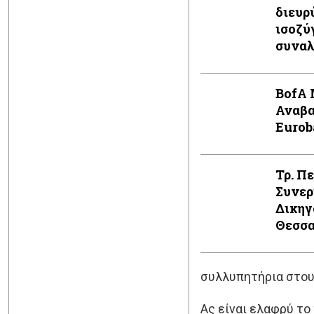
διευρ
ισοζύ
συνα
BofA 
Αναβα
Eurob
Τρ. Πε
Συνερ
Δικηγ
Θεσσα
συλλυπητήρια στου 
Ας είναι ελαφρύ το